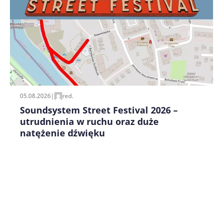
Zapamiętaj moje dane w tej przeglądarce podczas
pisania kolejnych komentarzy.
05.08.2026
|
red.
Soundsystem Street Festival 2026 –
utrudnienia w ruchu oraz duże
natężenie dźwięku