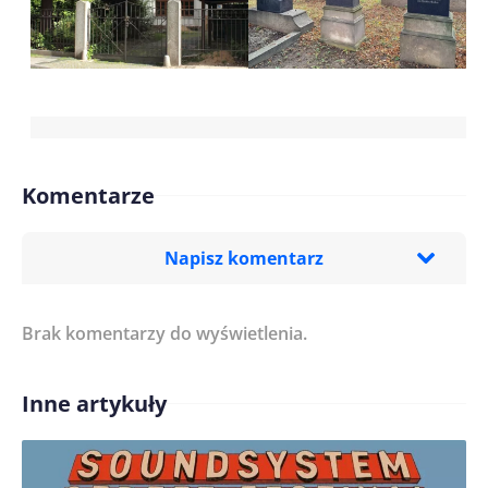
Komentarze
Napisz komentarz
Brak komentarzy do wyświetlenia.
Imię/ Nick*
Inne artykuły
Treść komentarza*