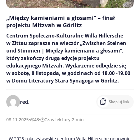
„Między kamieniami a głosami” – finał
projektu Mitzvah w Görlitz
Centrum Społeczno-Kulturalne Willa Hillersche
w Zittau zaprasza na wieczór „Zwischen Steinen
und Stimmen | Między kamieniami a głosami”,
który zakończy drugą edycję projektu
edukacyjnego Mitzvah. Wydarzenie odbędzie się
w sobotę, 8 listopada, w godzinach od 18.00 -19.00
w Domu Literatury Stara Synagoga w Görlitz.
red.
Skopiuj link
08.11.2025
43
Czas lektury:
2
min
W 2025 roku żytawskie centrum Willa Hillersche ponownie