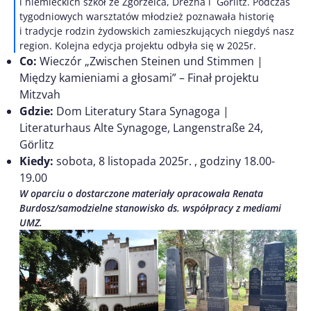
i niemieckich szkół ze Zgorzelca, Drezna i Gӧrlitz. Podczas
tygodniowych warsztatów młodzież poznawała historię
i tradycje rodzin żydowskich zamieszkujących niegdyś nasz
region. Kolejna edycja projektu odbyła się w 2025r.
Co:
Wieczór „Zwischen Steinen und Stimmen |
Między kamieniami a głosami” – Finał projektu
Mitzvah
Gdzie:
Dom Literatury Stara Synagoga |
Literaturhaus Alte Synagoge, Langenstraße 24,
Gӧrlitz
Kiedy:
sobota, 8 listopada 2025r. , godziny 18.00-
19.00
W oparciu o dostarczone materiały opracowała Renata
Burdosz/samodzielne stanowisko ds. współpracy z mediami
UMZ.