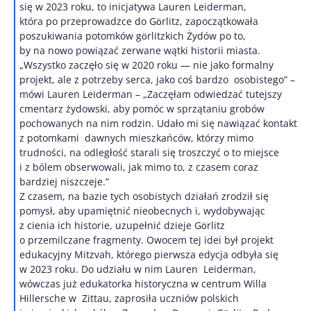
się w 2023 roku, to inicjatywa Lauren Leiderman,
która po przeprowadzce do Gӧrlitz, zapoczątkowała
poszukiwania potomków gӧrlitzkich Żydów po to,
by na nowo powiązać zerwane wątki historii miasta.
„Wszystko zaczęło się w 2020 roku — nie jako formalny
projekt, ale z potrzeby serca, jako coś bardzo osobistego” –
mówi Lauren Leiderman – „Zaczęłam odwiedzać tutejszy
cmentarz żydowski, aby pomóc w sprzątaniu grobów
pochowanych na nim rodzin. Udało mi się nawiązać kontakt
z potomkami dawnych mieszkańców, którzy mimo
trudności, na odległość starali się troszczyć o to miejsce
i z bólem obserwowali, jak mimo to, z czasem coraz
bardziej niszczeje.”
Z czasem, na bazie tych osobistych działań zrodził się
pomysł, aby upamiętnić nieobecnych i, wydobywając
z cienia ich historie, uzupełnić dzieje Gӧrlitz
o przemilczane fragmenty. Owocem tej idei był projekt
edukacyjny Mitzvah, którego pierwsza edycja odbyła się
w 2023 roku. Do udziału w nim Lauren Leiderman,
wówczas już edukatorka historyczna w centrum Willa
Hillersche w Zittau, zaprosiła uczniów polskich