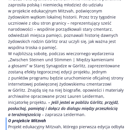
zaprosiła polską i niemiecką młodzież do udziału
w projekcie edukacyjnym Mitzvah, poświęconym
żydowskim wątkom lokalnej historii. Przez trzy tygodnie
uczniowie z obu stron granicy – reprezentujący sześć
narodowości – wspólnie porządkowali stary cmentarz,
odwiedzali miejsca pamięci, poznawali historię dawnych
żydowskich rodzin Görlitz oraz uczyli się, jak ważna jest
wspólna troska o pamięć.
W najbliższą sobotę, podczas wieczornego wydarzenia
„Zwischen Steinen und Stimmen | Między kamieniami
a głosami” w Starej Synagodze w Gӧrlitz, zaprezentowane
zostaną efekty tegorocznej edycji projektu. Jednym
z punktów programu będzie uruchomienie oficjalnej strony
internetowej poświęconej żydowskiemu cmentarzowi
w Görlitz. Znajdą się na niej biografie, opowieści i materiały
archiwalne opracowane przez Lauren Leiderman,
inicjatorkę projektu.
– Jeśli jesteś w pobliżu Görlitz, przyjdź,
posłuchaj, pamiętaj i dołącz do dialogu między przeszłością
a teraźniejszością
– zaprasza Leiderman.
O projekcie Mitzvah
Projekt edukacyjny Mitzvah, którego pierwsza edycja odbyła