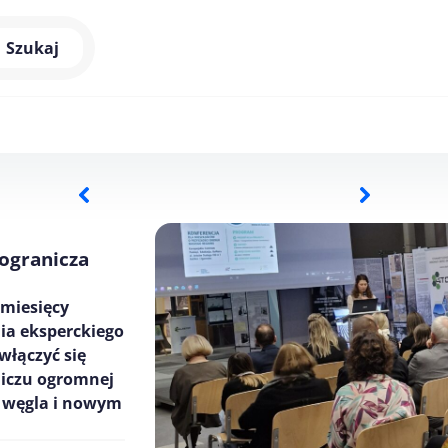
Szukaj
ogranicza
 miesięcy
ia eksperckiego
włączyć się
bliczu ogromnej
d węgla i nowym