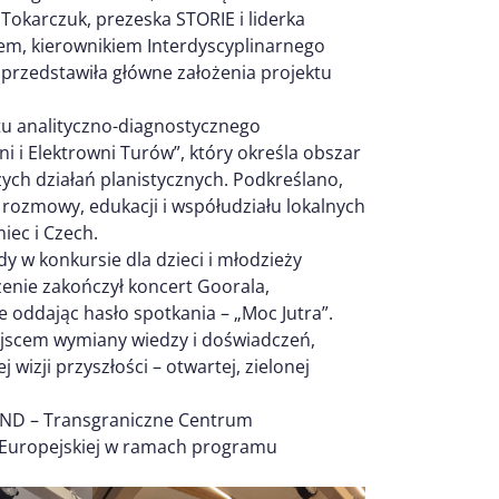
 Tokarczuk, prezeska STORIE i liderka
em, kierownikiem Interdyscyplinarnego
, przedstawiła główne założenia projektu
u analityczno-diagnostycznego
 i Elektrowni Turów”, który określa obszar
ch działań planistycznych. Podkreślano,
 rozmowy, edukacji i współudziału lokalnych
iec i Czech.
y w konkursie dla dzieci i młodzieży
nie zakończył koncert Goorala,
e oddając hasło spotkania – „Moc Jutra”.
ejscem wymiany wiedzy i doświadczeń,
izji przyszłości – otwartej, zielonej
AND – Transgraniczne Centrum
 Europejskiej w ramach programu