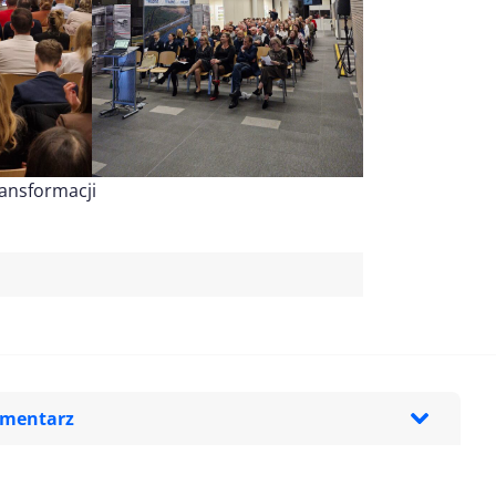
ansformacji
omentarz