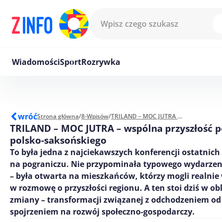
Przejdź do treści
Wiadomości
Sport
Rozrywka
wróć
Strona główna
/
8-Wpisów
/
TRILAND – MOC JUTRA - wspólna przyszłość pogranicza polsko-saksońskiego
TRILAND – MOC JUTRA – wspólna przyszłość p
polsko-saksońskiego
To była jedna z najciekawszych konferencji ostatnich
na pograniczu. Nie przypominała typowego wydarzen
– była otwarta na mieszkańców, którzy mogli realnie 
w rozmowę o przyszłości regionu. A ten stoi dziś w o
zmiany – transformacji związanej z odchodzeniem o
spojrzeniem na rozwój społeczno-gospodarczy.