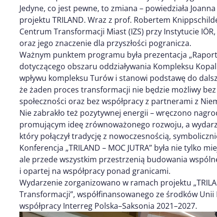
Jedyne, co jest pewne, to zmiana – powiedziała Joanna
projektu TRILAND. Wraz z prof. Robertem Knippschild
Centrum Transformacji Miast (IZS) przy Instytucie IÖR
oraz jego znaczenie dla przyszłości pogranicza.
Ważnym punktem programu była prezentacja „Raport
dotyczącego obszaru oddziaływania Kompleksu Kopalni
wpływu kompleksu Turów i stanowi podstawę do dalszy
że żaden proces transformacji nie będzie możliwy bez
społeczności oraz bez współpracy z partnerami z Niem
Nie zabrakło też pozytywnej energii – wręczono nagrod
promującym ideę zrównoważonego rozwoju, a wydarze
który połączył tradycję z nowoczesnością, symboliczni
Konferencja „TRILAND – MOC JUTRA” była nie tylko mi
ale przede wszystkim przestrzenią budowania wspólnej w
i opartej na współpracy ponad granicami.
Wydarzenie zorganizowano w ramach projektu „TRIL
Transformacji”, współfinansowanego ze środków Unii
współpracy Interreg Polska–Saksonia 2021–2027.