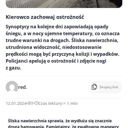
Kierowco zachowaj ostrożność
Synoptycy na kolejne dni zapowiadają opady
śniegu, a w nocy ujemne temperatury, co oznacza
trudne warunki na drogach. Śliska nawierzchnia,
utrudniona widoczność, niedostosowanie
prędkości mogą być przyczyną kolizji i wypadków.
Policjanci apelują o ostrożność i zdjęcie nogi
z gazu.
red.
Skopiuj link
12.01.2024
7
Czas lektury:
< 1
min
Śliska nawierzchnia sprawia, że wydłuża się znacznie
droga hamowania. Pamiętajmy, że gwałtowne manewry