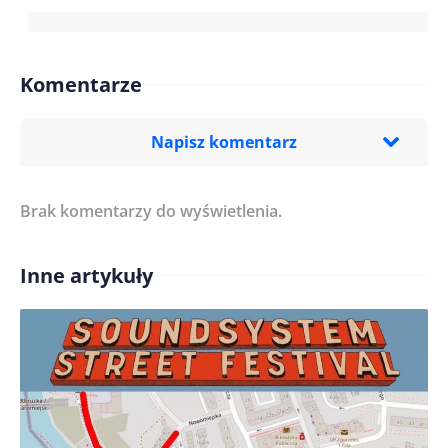
Komentarze
Napisz komentarz
Brak komentarzy do wyświetlenia.
Imię/ Nick*
Inne artykuły
Treść komentarza*