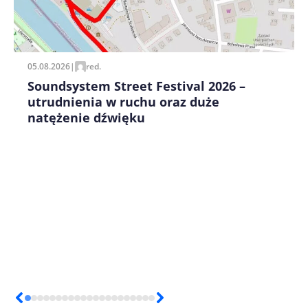
Zapamiętaj moje dane w tej przeglądarce podczas
pisania kolejnych komentarzy.
05.08.2026
|
red.
Soundsystem Street Festival 2026 –
utrudnienia w ruchu oraz duże
natężenie dźwięku