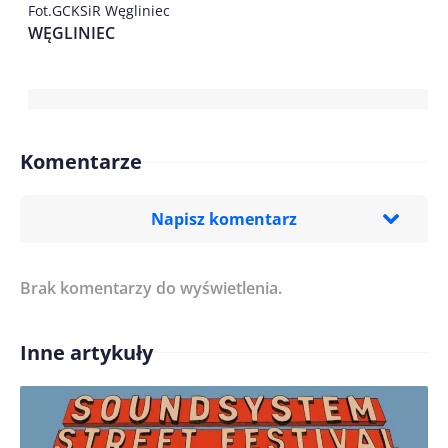
Fot.GCKSiR Węgliniec
WĘGLINIEC
Komentarze
Napisz komentarz
Brak komentarzy do wyświetlenia.
Imię/ Nick*
Inne artykuły
Treść komentarza*