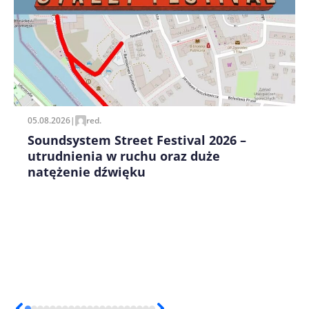
Zapamiętaj moje dane w tej przeglądarce podczas
pisania kolejnych komentarzy.
05.08.2026
|
red.
Soundsystem Street Festival 2026 –
utrudnienia w ruchu oraz duże
natężenie dźwięku