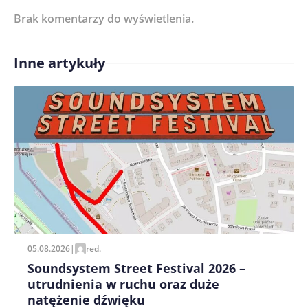
Brak komentarzy do wyświetlenia.
Imię/ Nick*
Inne artykuły
Treść komentarza*
Zapamiętaj moje dane w tej przeglądarce podczas
pisania kolejnych komentarzy.
05.08.2026
|
red.
Soundsystem Street Festival 2026 –
utrudnienia w ruchu oraz duże
natężenie dźwięku