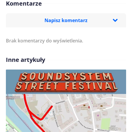
Komentarze
Napisz komentarz
Brak komentarzy do wyświetlenia.
Imię/ Nick*
Inne artykuły
Treść komentarza*
Zapamiętaj moje dane w tej przeglądarce podczas
pisania kolejnych komentarzy.