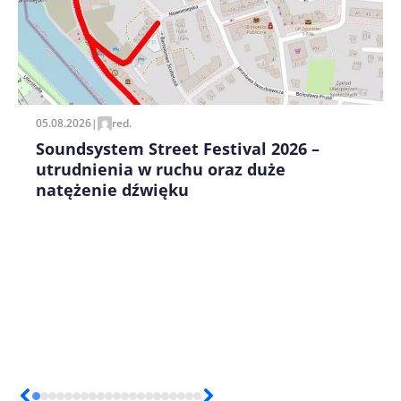
Zapamiętaj moje dane w tej przeglądarce podczas
pisania kolejnych komentarzy.
05.08.2026
|
red.
Soundsystem Street Festival 2026 –
utrudnienia w ruchu oraz duże
natężenie dźwięku