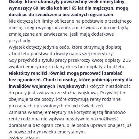
Osoby, które ukończyły powszechny wiek emerytalny,
wynoszący 60 lat dla kobiet i 65 lat dla mężczyzn, mogą
dorabiać do świadczenia bez żadnych ograniczeń
.
Nie dotyczą ich limity obliczane na podstawie przeciętnego
miesięcznego wynagrodzenie, a ich świadczenia nie będą
zmniejszane ani zawieszane, jeśli mają dodatkowe
przychody.
Wyjątek dotyczy jedynie osób, które otrzymują dopłatę
z budżetu państwa do kwoty najniższej emerytury.
Gdy przychód z tytułu pracy przekroczy kwotę dopłaty, ZUS
wypłaci emeryturę za dany okres bez dopłaty z budżetu.
Niektórzy renciści również mogą pracować i zarabiać
bez ograniczeń. Chodzi o osoby, które pobierają renty dla
inwalidów wojennych i wojskowych
i których niezdolność
do pracy jest związana ze służbą wojskową. Przywilej ten
obejmuje także osoby, które otrzymują renty rodzinne
po osobach uprawnionych do tych świadczeń.
Zamiana własnej emerytury na korzystniejszą finansowo
rentę rodzinną nie wpływa negatywnie na możliwość
dorabiania bez ograniczeń, o ile osoba uprawniona jest już
w powszechnym wieku emerytalnym.
Źródło: infor.pl