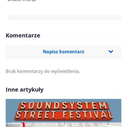
Komentarze
Napisz komentarz
Brak komentarzy do wyświetlenia.
Imię/ Nick*
Inne artykuły
Treść komentarza*