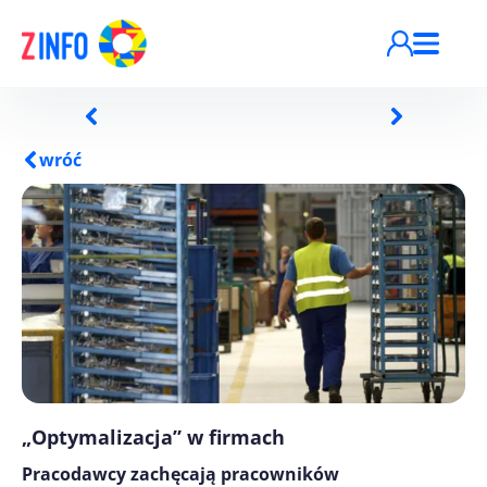
Przejdź do treści
wróć
„Optymalizacja” w firmach
Pracodawcy zachęcają pracowników