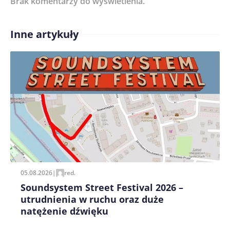
Brak komentarzy do wyświetlenia.
Inne artykuły
Treść komentarza*
Zapamiętaj moje dane w tej przeglądarce podczas
pisania kolejnych komentarzy.
05.08.2026
|
red.
Soundsystem Street Festival 2026 –
utrudnienia w ruchu oraz duże
natężenie dźwięku