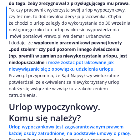
do tego, żeby zrezygnował z przysługującego mu prawa.
To, czy pracownik wykorzysta swój urlop wypoczynkowy,
czy też nie, to dobrowolna decyzja pracownika. Chyba
że chodzi o urlop zaległy do wykorzystania do 30 września
następnego roku lub urlop w okresie wypowiedzenia –
mówi portalowi Prawo.pl Waldemar Urbanowicz.
I dodaje, że
wypłacenie pracownikowi pewnej kwoty
„pod stołem” czy pod pozorem innego świadczenia
(np. premii) w zamian za niewykorzystanie urlopu, jest
niedopuszczalne
i
może zostać potraktowane jak
niewywiązanie się z obowiązku udzielenia urlopu.
Prawo.pl przypomina, że Sąd Najwyższy wielokrotnie
potwierdzał, że ekwiwalent za niewykorzystany urlop
należy się wyłącznie w związku z zakończeniem
zatrudnienia.
Urlop wypoczynkowy.
Komu się należy?
Urlop wypoczynkowy jest zagwarantowanym prawem
każdej osoby zatrudnionej na podstawie umowy o pracę
.
Pracownik ma prawo do skorzystania z corocznego,