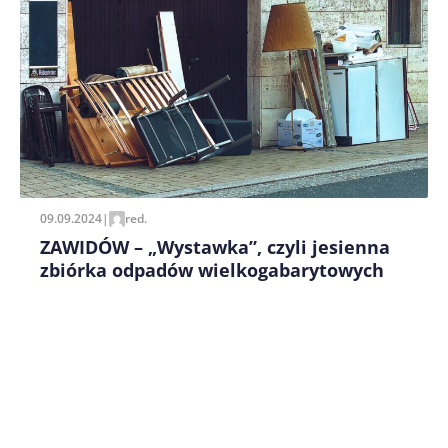
Zapamiętaj moje dane w tej przeglądarce podczas
pisania kolejnych komentarzy.
09.09.2024
|
red.
ZAWIDÓW – „Wystawka”, czyli jesienna
zbiórka odpadów wielkogabarytowych