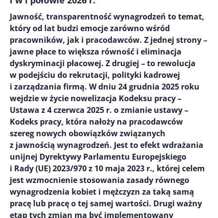
i w I połowie 2026 r.
Jawność, transparentność wynagrodzeń to temat,
który od lat budzi emocje zarówno wśród
pracowników, jak i pracodawców. Z jednej strony –
jawne płace to większa równość i eliminacja
dyskryminacji płacowej. Z drugiej – to rewolucja
w podejściu do rekrutacji, polityki kadrowej
i zarządzania firmą. W dniu 24 grudnia 2025 roku
wejdzie w życie nowelizacja Kodeksu pracy –
Ustawa z 4 czerwca 2025 r. o zmianie ustawy –
Kodeks pracy, która nałoży na pracodawców
szereg nowych obowiązków związanych
z jawnością wynagrodzeń. Jest to efekt wdrażania
unijnej Dyrektywy Parlamentu Europejskiego
i Rady (UE) 2023/970 z 10 maja 2023 r., której celem
jest wzmocnienie stosowania zasady równego
wynagrodzenia kobiet i mężczyzn za taką samą
pracę lub pracę o tej samej wartości. Drugi ważny
etap tych zmian ma być implementowany