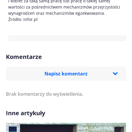
i kobiet za taką samą pracę lub pracę o takiej samej
wartości za pośrednictwem mechanizmów przejrzystości
wynagrodzeń oraz mechanizmów egzekwowania.
Źródło: infor.pl
Komentarze
Napisz komentarz
Brak komentarzy do wyświetlenia.
Imię/ Nick*
Inne artykuły
Treść komentarza*