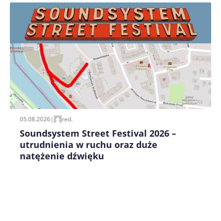
Zapamiętaj moje dane w tej przeglądarce podczas
pisania kolejnych komentarzy.
05.08.2026
|
red.
Soundsystem Street Festival 2026 –
utrudnienia w ruchu oraz duże
natężenie dźwięku