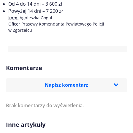
Od 4 do 14 dni – 3 600 zł
Powyżej 14 dni – 7 200 zł
kom.
Agnieszka Goguł
Oficer Prasowy Komendanta Powiatowego Policji
w Zgorzelcu
Komentarze
Napisz komentarz
Brak komentarzy do wyświetlenia.
Imię/ Nick*
Inne artykuły
Treść komentarza*