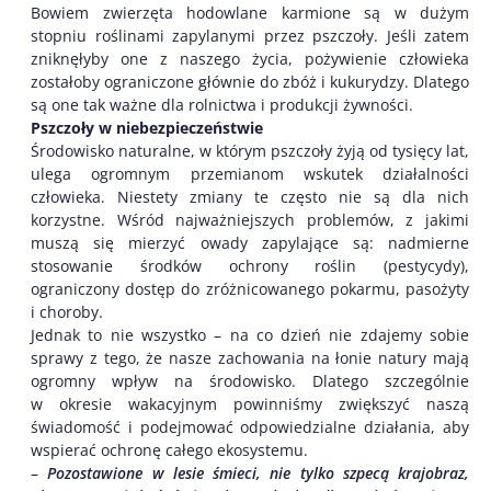
Bowiem zwierzęta hodowlane karmione są w dużym
stopniu roślinami zapylanymi przez pszczoły. Jeśli zatem
zniknęłyby one z naszego życia, pożywienie człowieka
zostałoby ograniczone głównie do zbóż i kukurydzy. Dlatego
są one tak ważne dla rolnictwa i produkcji żywności.
Pszczoły w niebezpieczeństwie
Środowisko naturalne, w którym pszczoły żyją od tysięcy lat,
ulega ogromnym przemianom wskutek działalności
człowieka. Niestety zmiany te często nie są dla nich
korzystne. Wśród najważniejszych problemów, z jakimi
muszą się mierzyć owady zapylające są: nadmierne
stosowanie środków ochrony roślin (pestycydy),
ograniczony dostęp do zróżnicowanego pokarmu, pasożyty
i choroby.
Jednak to nie wszystko – na co dzień nie zdajemy sobie
sprawy z tego, że nasze zachowania na łonie natury mają
ogromny wpływ na środowisko. Dlatego szczególnie
w okresie wakacyjnym powinniśmy zwiększyć naszą
świadomość i podejmować odpowiedzialne działania, aby
wspierać ochronę całego ekosystemu.
–
Pozostawione w lesie śmieci, nie tylko szpecą krajobraz,