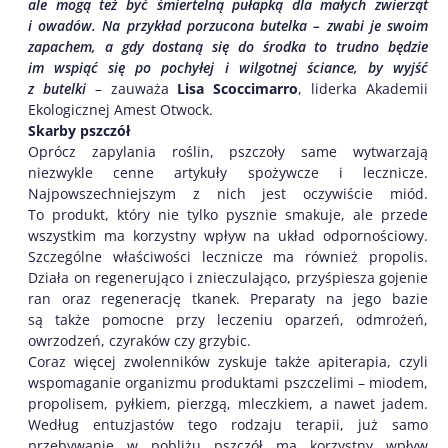
ale mogą też być śmiertelną pułapką dla małych zwierząt
i owadów. Na przykład porzucona butelka – zwabi je swoim
zapachem, a gdy dostaną się do środka to trudno będzie
im wspiąć się po pochyłej i wilgotnej ściance, by wyjść
z butelki
– zauważa
Lisa Scoccimarro
, liderka Akademii
Ekologicznej Amest Otwock.
Skarby pszczół
Oprócz zapylania roślin, pszczoły same wytwarzają
niezwykle cenne artykuły spożywcze i lecznicze.
Najpowszechniejszym z nich jest oczywiście miód.
To produkt, który nie tylko pysznie smakuje, ale przede
wszystkim ma korzystny wpływ na układ odpornościowy.
Szczególne właściwości lecznicze ma również propolis.
Działa on regenerująco i znieczulająco, przyśpiesza gojenie
ran oraz regenerację tkanek. Preparaty na jego bazie
są także pomocne przy leczeniu oparzeń, odmrożeń,
owrzodzeń, czyraków czy grzybic.
Coraz więcej zwolenników zyskuje także apiterapia, czyli
wspomaganie organizmu produktami pszczelimi – miodem,
propolisem, pyłkiem, pierzgą, mleczkiem, a nawet jadem.
Według entuzjastów tego rodzaju terapii, już samo
przebywanie w pobliżu pszczół ma korzystny wpływ