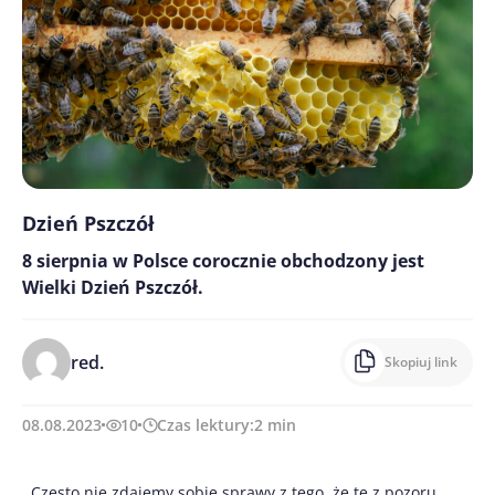
Dzień Pszczół
8 sierpnia w Polsce corocznie obchodzony jest
Wielki Dzień Pszczół.
red.
Skopiuj link
08.08.2023
10
Czas lektury:
2
min
Często nie zdajemy sobie sprawy z tego, że te z pozoru