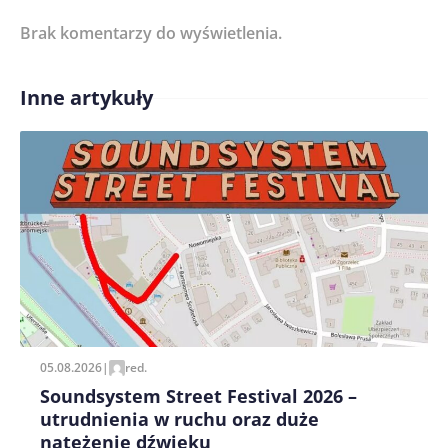
Brak komentarzy do wyświetlenia.
Imię/ Nick*
Inne artykuły
Treść komentarza*
Zapamiętaj moje dane w tej przeglądarce podczas
pisania kolejnych komentarzy.
05.08.2026
|
red.
Soundsystem Street Festival 2026 –
utrudnienia w ruchu oraz duże
natężenie dźwięku