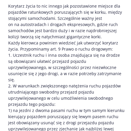
Korytarz życia to nic innego jak pozostawione miejsce dla
pojazdów ratunkowych poruszających się w korku, między
stojącymi samochodami. Szczególnie ważny jest
on na autostradach i drogach ekspresowych, gdzie ruch
samochodów jest bardzo duży i w razie najdrobniejszej
kolizji tworzą się natychmiast gigantyczne korki.
Każdy kierowca powinien wiedzieć jak utworzyć korytarz
życia. Przypominamy art. 9 Prawo o ruchu drogowym:
1. Uczestnik ruchu i inna osoba znajdująca się na drodze
są obowiązani ułatwić przejazd pojazdu
uprzywilejowanego, w szczególności przez niezwłoczne
usunięcie się z jego drogi, a w razie potrzeby zatrzymanie
się.
2. W warunkach zwiększonego natężenia ruchu pojazdów
utrudniającego swobodny przejazd pojazdu
uprzywilejowanego w celu umożliwienia swobodnego
przejazdu tego pojazdu:
1) na jezdni z dwoma pasami ruchu w tym samym kierunku
kierujący pojazdem poruszający się lewym pasem ruchu
jest obowiązany usunąć się z drogi przejazdu pojazdu
uprzywilejowanego przez zjechanie jak najbliżej lewej