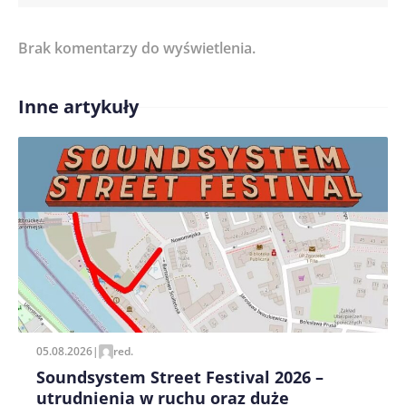
Brak komentarzy do wyświetlenia.
Imię/ Nick*
Inne artykuły
Treść komentarza*
Zapamiętaj moje dane w tej przeglądarce podczas
pisania kolejnych komentarzy.
05.08.2026
|
red.
Soundsystem Street Festival 2026 –
utrudnienia w ruchu oraz duże