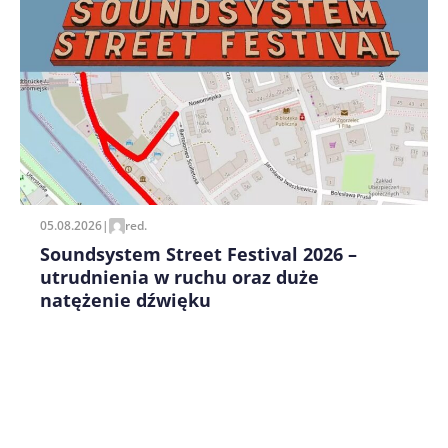
Zapamiętaj moje dane w tej przeglądarce podczas
pisania kolejnych komentarzy.
05.08.2026
|
red.
Soundsystem Street Festival 2026 –
utrudnienia w ruchu oraz duże
natężenie dźwięku