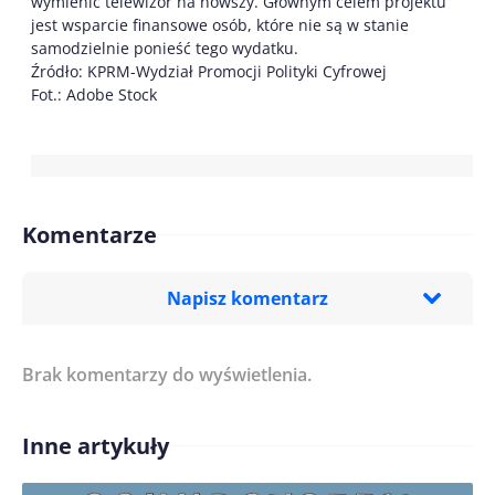
wymienić telewizor na nowszy. Głównym celem projektu
jest wsparcie finansowe osób, które nie są w stanie
samodzielnie ponieść tego wydatku.
Źródło: KPRM-Wydział Promocji Polityki Cyfrowej
Fot.: Adobe Stock
Komentarze
Napisz komentarz
Brak komentarzy do wyświetlenia.
Imię/ Nick*
Inne artykuły
Treść komentarza*