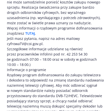
nie może samodzielnie ponieść kosztów zakupu nowego
sprzętu. Realizacja świadczenia przy zakupie bardzo
drogich odbiorników cyfrowych, bez wyraźnego
uzasadnienia (np. wynikającego z potrzeb zdrowotnych),
może zostać w świetle prawa uznany za nadużycie.
Więcej informacji o rządowym programie dofinansowania
znajdziesz
TUTAJ
.
Jeśli masz pytania, napisz na adres mailowy
cyfrowaTV@coi.gov.pl.
Szczegółowe informacje udzielane są również
przez pracowników infolinii pod nr. 42 253 54 30
(w godzinach 07:00 – 18:00 oraz w soboty w godzinach
10:00 – 18:00.)
Informacje o programie
Rządowy program dofinansowania do zakupu telewizora
i dekodera to odpowiedź na zmianę standardu nadawania
naziemnej telewizji cyfrowej. Aby móc odbierać sygnał
w nowym standardzie należy posiadać odbiornik
przystosowany do standardu DVB-T2/HEVC. Telewidzowie
posiadający starszy sprzęt, a chcący nadal odbierać
telewizję naziemną muszą dokupić specjalny dekoder lub