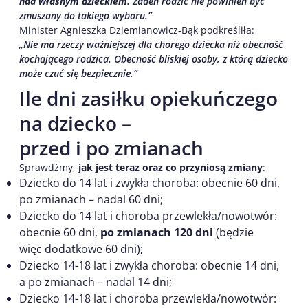
nad własnym dzieckiem
. Żaden rodzic nie powinien być
zmuszany do takiego wyboru.”
Minister Agnieszka Dziemianowicz-Bąk podkreśliła:
„Nie ma rzeczy ważniejszej dla chorego dziecka niż obecność
kochającego rodzica. Obecność bliskiej osoby, z którą dziecko
może czuć się bezpiecznie.”
Ile dni zasiłku opiekuńczego
na dziecko –
przed i po zmianach
Sprawdźmy,
jak jest teraz oraz co przyniosą zmiany
:
Dziecko do 14 lat i zwykła choroba: obecnie 60 dni,
po zmianach – nadal 60 dni;
Dziecko do 14 lat i choroba przewlekła/nowotwór:
obecnie 60 dni,
po zmianach 120 dni
(będzie
więc dodatkowe 60 dni);
Dziecko 14-18 lat i zwykła choroba: obecnie 14 dni,
a po zmianach – nadal 14 dni;
Dziecko 14-18 lat i choroba przewlekła/nowotwór: