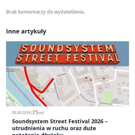
Brak komentarzy do wyświetlenia.
Imię/ Nick*
Inne artykuły
Treść komentarza*
Zapamiętaj moje dane w tej przeglądarce podczas
pisania kolejnych komentarzy.
05.08.2026
|
red.
Soundsystem Street Festival 2026 –
utrudnienia w ruchu oraz duże
natężenie dźwięku