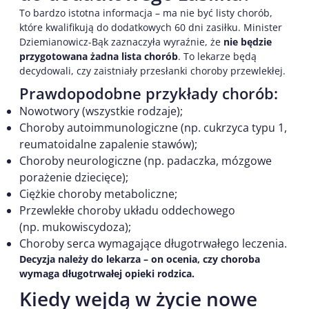
To bardzo istotna informacja – ma nie być listy chorób,
które kwalifikują do dodatkowych 60 dni zasiłku. Minister
Dziemianowicz-Bąk zaznaczyła wyraźnie, że
nie będzie
przygotowana żadna lista chorób
. To lekarze będą
decydowali, czy zaistniały przesłanki choroby przewlekłej.
Prawdopodobne przykłady chorób:
Nowotwory (wszystkie rodzaje);
Choroby autoimmunologiczne (np. cukrzyca typu 1,
reumatoidalne zapalenie stawów);
Choroby neurologiczne (np. padaczka, mózgowe
porażenie dziecięce);
Ciężkie choroby metaboliczne;
Przewlekłe choroby układu oddechowego
(np. mukowiscydoza);
Choroby serca wymagające długotrwałego leczenia.
Decyzja należy do lekarza – on ocenia, czy choroba
wymaga długotrwałej opieki rodzica.
Kiedy wejdą w życie nowe