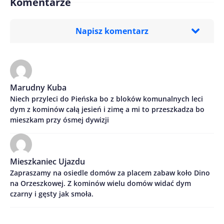
Komentarze
Napisz komentarz
Imię/ Nick*
Marudny Kuba
Niech przyleci do Pieńska bo z bloków komunalnych leci
Treść komentarza*
dym z kominów całą jesień i zimę a mi to przeszkadza bo
mieszkam przy ósmej dywizji
Mieszkaniec Ujazdu
Zapraszamy na osiedle domów za placem zabaw koło Dino
na Orzeszkowej. Z kominów wielu domów widać dym
Zapamiętaj moje dane w tej przeglądarce podczas
czarny i gęsty jak smoła.
pisania kolejnych komentarzy.