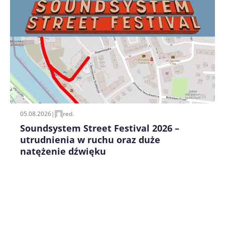
Zapamiętaj moje dane w tej przeglądarce podczas
pisania kolejnych komentarzy.
05.08.2026
|
red.
Soundsystem Street Festival 2026 –
utrudnienia w ruchu oraz duże
natężenie dźwięku