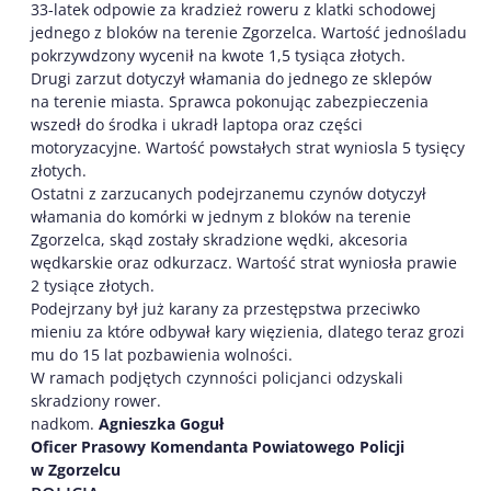
33-latek odpowie za kradzież roweru z klatki schodowej
jednego z bloków na terenie Zgorzelca. Wartość jednośladu
pokrzywdzony wycenił na kwote 1,5 tysiąca złotych.
Drugi zarzut dotyczył włamania do jednego ze sklepów
na terenie miasta. Sprawca pokonując zabezpieczenia
wszedł do środka i ukradł laptopa oraz części
motoryzacyjne. Wartość powstałych strat wyniosla 5 tysięcy
złotych.
Ostatni z zarzucanych podejrzanemu czynów dotyczył
włamania do komórki w jednym z bloków na terenie
Zgorzelca, skąd zostały skradzione wędki, akcesoria
wędkarskie oraz odkurzacz. Wartość strat wyniosła prawie
2 tysiące złotych.
Podejrzany był już karany za przestępstwa przeciwko
mieniu za które odbywał kary więzienia, dlatego teraz grozi
mu do 15 lat pozbawienia wolności.
W ramach podjętych czynności policjanci odzyskali
skradziony rower.
nadkom.
Agnieszka Goguł
Oficer Prasowy Komendanta Powiatowego Policji
w Zgorzelcu