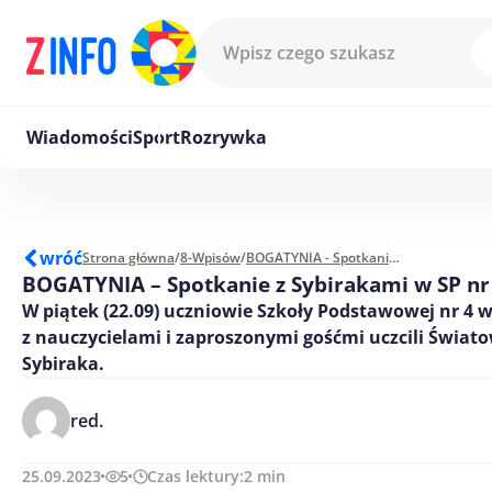
Przejdź do treści
Wiadomości
Sport
Rozrywka
wróć
Strona główna
/
8-Wpisów
/
BOGATYNIA - Spotkanie z Sybirakami w SP nr 4
BOGATYNIA – Spotkanie z Sybirakami w SP nr
W piątek (22.09) uczniowie Szkoły Podstawowej nr 4 
z nauczycielami i zaproszonymi gośćmi uczcili Świat
Sybiraka.
red.
25.09.2023
5
Czas lektury:
2
min