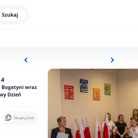
Szukaj
 4
w Bogatyni wraz
owy Dzień
Skopiuj link