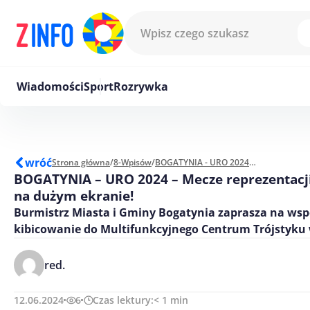
Przejdź do treści
Wiadomości
Sport
Rozrywka
wróć
Strona główna
/
8-Wpisów
/
BOGATYNIA - URO 2024 - Mecze reprezentacji Polski na dużym ekranie!
BOGATYNIA – URO 2024 – Mecze reprezentacji
na dużym ekranie!
Burmistrz Miasta i Gminy Bogatynia zaprasza na wsp
kibicowanie do Multifunkcyjnego Centrum Trójstyku 
red.
12.06.2024
6
Czas lektury:
< 1
min