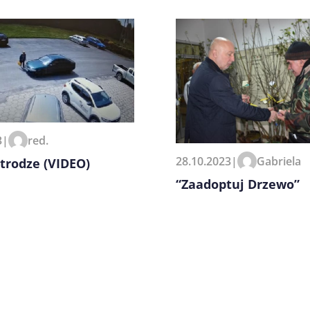
zeglądarce podczas pisania
3
|
red.
28.10.2023
|
Gabriela
trodze (VIDEO)
“Zaadoptuj Drzewo”