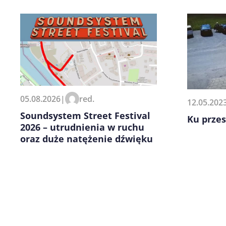
Zapamiętaj moje dane w tej pr
05.08.2026
|
red.
12.05.202
kolejnych komentarzy.
Soundsystem Street Festival
Ku przes
2026 – utrudnienia w ruchu
oraz duże natężenie dźwięku