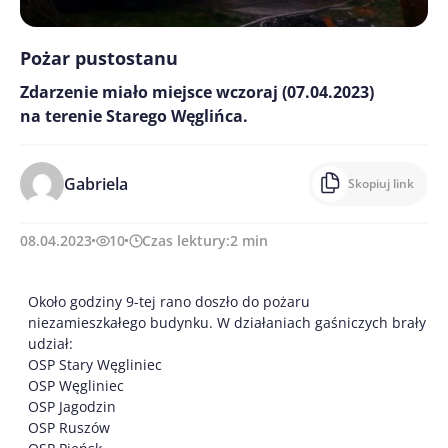
Pożar pustostanu
Zdarzenie miało miejsce wczoraj (07.04.2023)
na terenie Starego Węglińca.
Gabriela
Skopiuj link
08.04.2023
10
Czas lektury:
2
min
Około godziny 9-tej rano doszło do pożaru
niezamieszkałego budynku. W działaniach gaśniczych brały
udział:
OSP Stary Węgliniec
OSP Węgliniec
OSP Jagodzin
OSP Ruszów