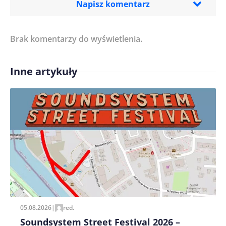
Napisz komentarz
Brak komentarzy do wyświetlenia.
Imię/ Nick*
Inne artykuły
Treść komentarza*
Zapamiętaj moje dane w tej przeglądarce podczas
pisania kolejnych komentarzy.
05.08.2026
|
red.
Soundsystem Street Festival 2026 –