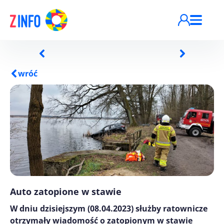
Przejdź do treści
wróć
Auto zatopione w stawie
W dniu dzisiejszym (08.04.2023) służby ratownicze
otrzymały wiadomość o zatopionym w stawie