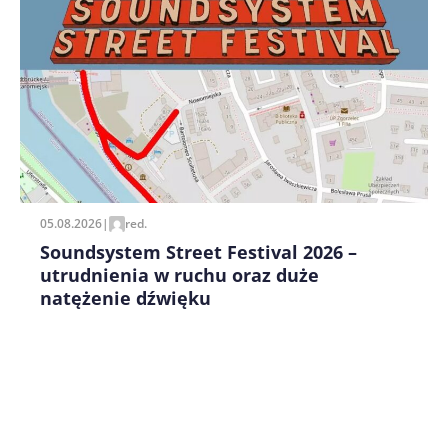
Zapamiętaj moje dane w tej przeglądarce podczas
pisania kolejnych komentarzy.
05.08.2026
|
red.
Soundsystem Street Festival 2026 –
utrudnienia w ruchu oraz duże
natężenie dźwięku