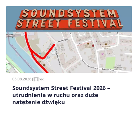
Zapamiętaj moje dane w tej przeglądarce podczas
pisania kolejnych komentarzy.
05.08.2026
|
red.
Soundsystem Street Festival 2026 –
utrudnienia w ruchu oraz duże
natężenie dźwięku