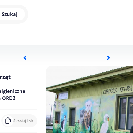
Szukaj
rząt
higieniczne
h ORDZ
Skopiuj link