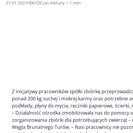
27.01.2023
6
Czas lektury:
< 1
min
Z inicjatywy pracowników spółki zbiórkę przeprowadzo
ponad 200 kg suchej i mokrej karmy oraz potrzebne art
podkłady, płyny do mycia, ręczniki papierowe, ścierki, 
– Działalność ośrodka zmobilizowała nas do pomocy or
zorganizowania zbiórki dla potrzebujących zwierząt 
Węgla Brunatnego Turów. – Nasi pracownicy nie pozost