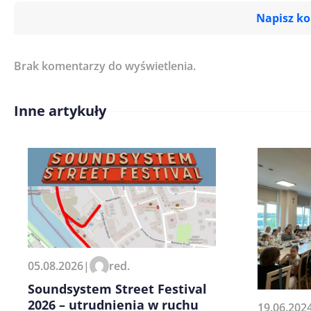
Napisz k
Brak komentarzy do wyświetlenia.
Imię/ Nick*
Inne artykuły
Treść komentarza*
Zapamiętaj moje dane w tej pr
05.08.2026
|
red.
kolejnych komentarzy.
Soundsystem Street Festival
2026 – utrudnienia w ruchu
19.06.202