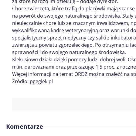
za które bardzo im dziękuję – dodaje dyrektor.
Chore zwierzęta, które trafią do placówki mają szan
na powrót do swojego naturalnego środowiska. Stały az
nieuleczalnie chore lub ze znacznym inwalidztwem, n
wykwalifikowaną kadrę weterynaryjną oraz warunki do l
specjalistyczny sprzęt medyczny czy salki z inkubator
zwierzęta z powiatu zgorzeleckiego. Po otrzymaniu f
sprawności i do swojego naturalnego środowiska.
Klekusiowo działa dzięki pomocy ludzi dobrej woli. 
m.in. darowiznami oraz przekazując 1,5 proc. z rocz
Więcej informacji na temat ORDZ można znaleźć na st
Źródło: pgegiek.pl
Komentarze