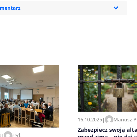
omentarz
zeglądarce podczas pisania
16.10.2025
|
Mariusz P
Zabezpiecz swoją alt
4
|
red.
przed zimą – nie daj 