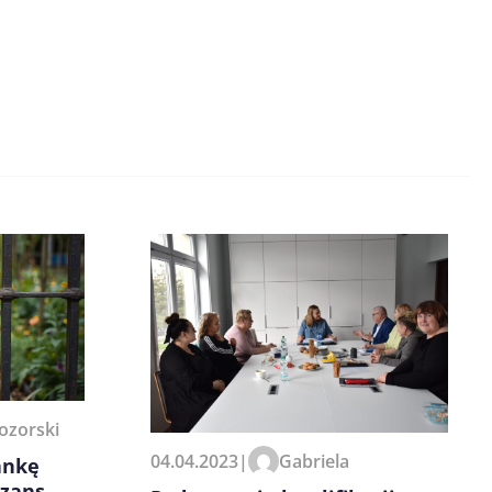
ozorski
04.04.2023
|
Gabriela
ankę
szans