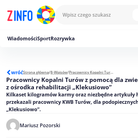
Przejdź do treści
Wiadomości
Sport
Rozrywka
wróć
Strona główna
/
8-Wpisów
/
Pracownicy Kopalni Turów z pomocą dla zwierząt z ośrodka rehabilitacji „Klekusiowo”
Pracownicy Kopalni Turów z pomocą dla zwie
z ośrodka rehabilitacji „Klekusiowo”
Kilkaset kilogramów karmy oraz niezbędne artykuły 
przekazali pracownicy KWB Turów, dla podopiecznyc
„Klekusiowo”.
Mariusz Pozorski