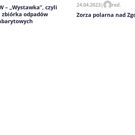
24.04.2023
|
red.
 – „Wystawka”, czyli
a zbiórka odpadów
Zorza polarna nad Zg
abarytowych