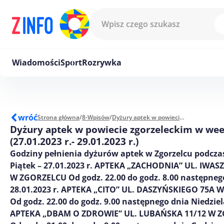
Przejdź do treści
Wiadomości
Sport
Rozrywka
wróć
Strona główna
/
8-Wpisów
/
Dyżury aptek w powiecie zgorzeleckim w weekend (27.01.2023 r.- 29.01.2023 r.)
Dyżury aptek w powiecie zgorzeleckim w we
(27.01.2023 r.- 29.01.2023 r.)
Godziny pełnienia dyżurów aptek w Zgorzelcu podcz
Piątek – 27.01.2023 r. APTEKA „ZACHODNIA” UL. IWAS
W ZGORZELCU Od godz. 22.00 do godz. 8.00 następneg
28.01.2023 r. APTEKA „CITO” UL. DASZYŃSKIEGO 75A
Od godz. 22.00 do godz. 9.00 następnego dnia Niedziela
APTEKA „DBAM O ZDROWIE” UL. LUBAŃSKA 11/12 W 