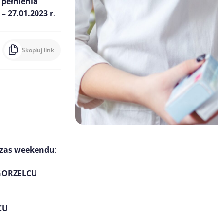
 pełnienia
 27.01.2023 r.
Skopiuj link
czas weekendu
:
ZGORZELCU
CU