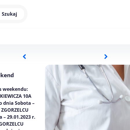
Szukaj
ekend
as weekendu:
ZKIEWICZA 10A
o dnia Sobota –
 W ZGORZELCU
 – 29.01.2023 r.
ZGORZELCU