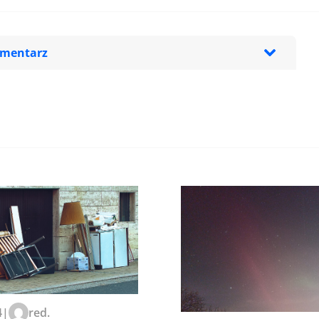
omentarz
zeglądarce podczas pisania
4
|
red.