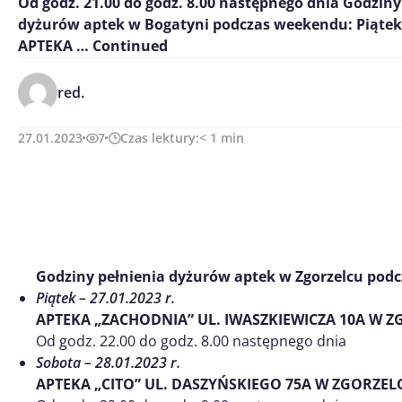
Od godz. 21.00 do godz. 8.00 następnego dnia Godziny
dyżurów aptek w Bogatyni podczas weekendu: Piątek –
APTEKA …
Continued
red.
27.01.2023
7
Czas lektury:
< 1
min
Godziny pełnienia dyżurów aptek w Zgorzelcu pod
Piątek – 27.01.2023 r.
APTEKA „ZACHODNIA” UL. IWASZKIEWICZA 10A W 
Od godz. 22.00 do godz. 8.00 następnego dnia
Sobota – 28.01.2023 r.
APTEKA „CITO” UL. DASZYŃSKIEGO 75A W ZGORZEL