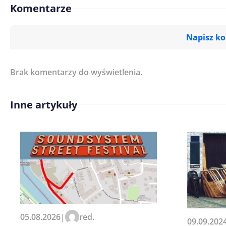
Komentarze
Napisz k
Brak komentarzy do wyświetlenia.
Imię/ Nick*
Inne artykuły
Treść komentarza*
Zapamiętaj moje dane w tej pr
05.08.2026
|
red.
09.09.202
kolejnych komentarzy.