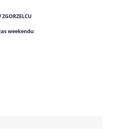
W ZGORZELCU
czas weekendu
: