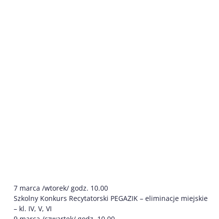
7 marca /wtorek/ godz. 10.00
Szkolny Konkurs Recytatorski PEGAZIK – eliminacje miejskie
– kl. IV, V, VI
9 marca /czwartek/ godz. 10.00