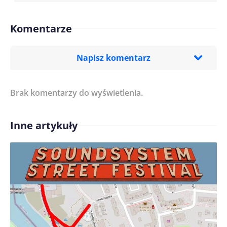
Komentarze
Napisz komentarz
Brak komentarzy do wyświetlenia.
Imię/ Nick*
Inne artykuły
Treść komentarza*
Zapamiętaj moje dane w tej przeglądarce podczas