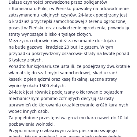
Dalsze czynności prowadzone przez policjantów
z Komisariatu Policji w Pieńsku pozwoliły na udowodnienie
zatrzymanemu kolejnych czynów. 24-latek podejrzany jest
o kradzież przyczepki samochodowej z terenu ogrodzonej
posesji w Pieńsku oraz uszkodzenie ogrodzenia, powodując
straty wynoszące blisko 4 tysiące złotych.
Mężczyzna odpowie również za włamanie do stojaka
na butle gazowe i kradzież 20 butli z gazem. W tym
przypadku pokrzywdzony oszacował straty na kwotę ponad
6 tysięcy złotych.
Ponadto funkcjonariusze ustalili, że podejrzany dwukrotnie
włamał się do szaf myjni samochodowej, skąd ukradł
kasetki z pieniędzmi oraz kasę fiskalną. Łączne straty
wyniosły około 1500 złotych.
24-latek jest również podejrzany o kierowanie pojazdem
mechanicznym pomimo cofniętych decyzją starosty
uprawnień do kierowania oraz kierowanie gróźb karalnych
wobec innych osób.
Za popełnione przestępstwa grozi mu kara nawet do 10 lat
pozbawienia wolności.
Przypominamy o właściwym zabezpieczaniu swojego
mienia. Warto pamiętać, aby posesje były odpowiednio