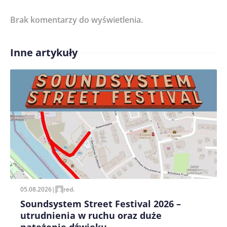
Brak komentarzy do wyświetlenia.
Imię/ Nick*
Inne artykuły
Treść komentarza*
Zapamiętaj moje dane w tej przeglądarce podczas
pisania kolejnych komentarzy.
05.08.2026
|
red.
Soundsystem Street Festival 2026 –
utrudnienia w ruchu oraz duże
natężenie dźwięku