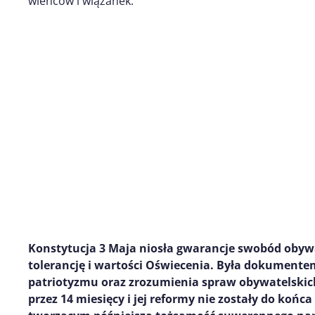
wieńców i wiązanek.
Konstytucja 3 Maja niosła gwarancje swobód obywat
tolerancję i wartości Oświecenia. Była dokument
patriotyzmu oraz zrozumienia spraw obywatelskic
przez 14 miesięcy i jej reformy nie zostały do końc