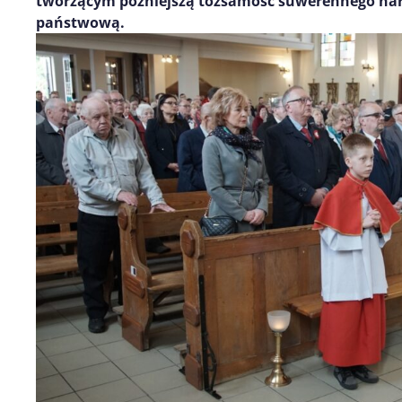
tworzącym późniejszą tożsamość suwerennego nar
państwową.