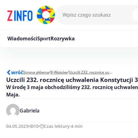
Przejdź do treści
Wiadomości
Sport
Rozrywka
wróć
Strona główna
/
8-Wpisów
/
Uczcili 232. rocznicę uchwalenia Konstytucji 3 Maja
Uczcili 232. rocznicę uchwalenia Konstytucji 
W środę 3 maja obchodziliśmy 232. rocznicę uchwalen
Maja.
Gabriela
04.05.2023
10
Czas lektury:
4
min