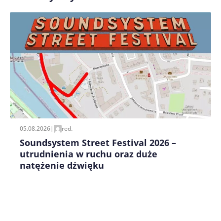
Zapamiętaj moje dane w tej przeglądarce podczas
pisania kolejnych komentarzy.
05.08.2026
|
red.
Soundsystem Street Festival 2026 –
utrudnienia w ruchu oraz duże
natężenie dźwięku