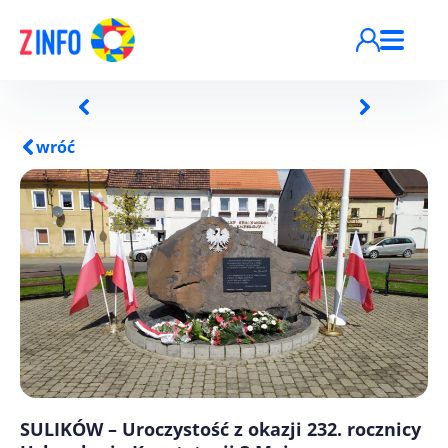
Przejdź do treści
wróć
SULIKÓW – Uroczystość z okazji 232. rocznicy