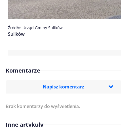
Źródło: Urząd Gminy Sulików
Sulików
Komentarze
Napisz komentarz
Brak komentarzy do wyświetlenia.
Imię/ Nick*
Inne artykuły
Treść komentarza*