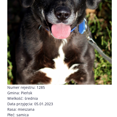
Numer rejestru: 1285
Gmina: Pieńsk
Wielkość: średnia
Data przyjęcia: 05.01.2023
Rasa: mieszana
Płeć: samica