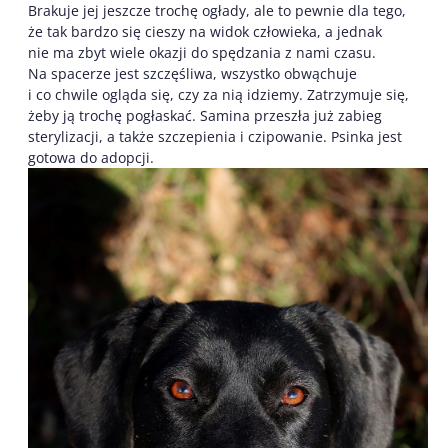
Brakuje jej jeszcze trochę ogłady, ale to pewnie dla tego,
że tak bardzo się cieszy na widok człowieka, a jednak
nie ma zbyt wiele okazji do spędzania z nami czasu.
Na spacerze jest szczęśliwa, wszystko obwąchuje
i co chwile ogląda się, czy za nią idziemy. Zatrzymuje się,
żeby ją trochę pogłaskać. Samina przeszła już zabieg
sterylizacji, a także szczepienia i czipowanie. Psinka jest
gotowa do adopcji.