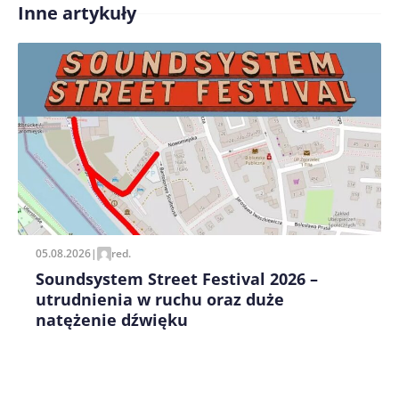
Inne artykuły
Treść komentarza*
Zapamiętaj moje dane w tej przeglądarce podczas
pisania kolejnych komentarzy.
05.08.2026
|
red.
Soundsystem Street Festival 2026 –
utrudnienia w ruchu oraz duże
natężenie dźwięku