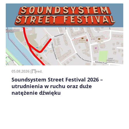
Zapamiętaj moje dane w tej przeglądarce podczas
pisania kolejnych komentarzy.
05.08.2026
|
red.
Soundsystem Street Festival 2026 –
utrudnienia w ruchu oraz duże
natężenie dźwięku