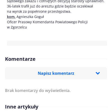
sądowego zakazu i cofniętych decyzją starosty uprawnień.
36-latek trafił już do aresztu gdzie będzie oczekiwał
na wyrok za popełnione przestępstwa.
kom.
Agnieszka Goguł
Oficer Prasowy Komendanta Powiatowego Policji
w Zgorzelcu
Komentarze
Napisz komentarz
Brak komentarzy do wyświetlenia.
Imię/ Nick*
Inne artykuły
Treść komentarza*