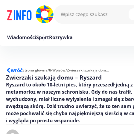
Przejdź do treści
Wiadomości
Sport
Rozrywka
wróć
Strona główna
/
8-Wpisów
/
Zwierzaki szukają domu - Ryszard
Zwierzaki szukają domu – Ryszard
Ryszard to około 10-letni pies, który przeszedł jedną 
metamorfoz w naszym schronisku. Gdy do nas trafił, 
wychudzony, miał liczne wyłysienia i zmagał się z bar
swędzącą skórą. Dziś trudno uwierzyć, że to ten sam 
może pochwalić się chyba najpiękniejszą sierścią w 
i wygląda po prostu wspaniale.