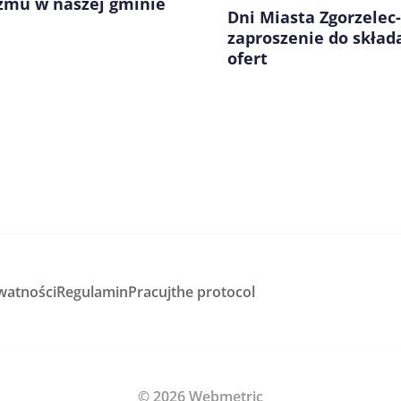
zmu w naszej gminie
Dni Miasta Zgorzelec-
zaproszenie do skład
ofert
watności
Regulamin
Pracuj
the protocol
© 2026 Webmetric