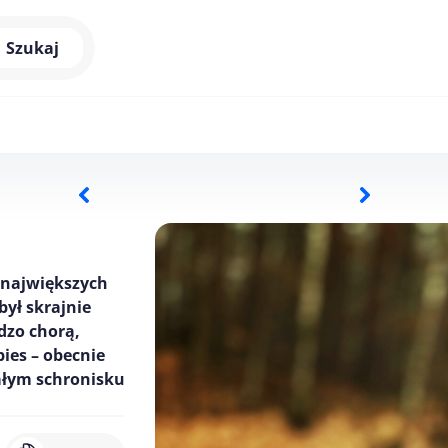
Szukaj
z największych
był skrajnie
dzo chorą,
pies – obecnie
całym schronisku