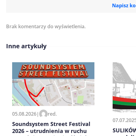
Napisz k
Brak komentarzy do wyświetlenia.
Imię/ Nick*
Inne artykuły
Treść komentarza*
Zapamiętaj moje dane w tej pr
05.08.2026
|
red.
kolejnych komentarzy.
07.07.202
Soundsystem Street Festival
SULIKÓW
2026 – utrudnienia w ruchu