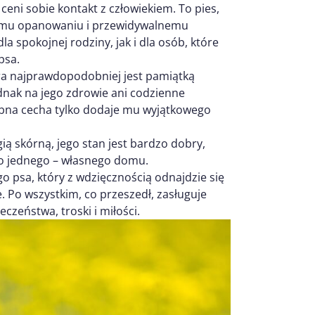
 ceni sobie kontakt z człowiekiem. To pies,
emu opanowaniu i przewidywalnemu
 spokojnej rodziny, jak i dla osób, które
psa.
óra najprawdopodobniej jest pamiątką
dnak na jego zdrowie ani codzienne
robna cecha tylko dodaje mu wyjątkowego
gią skórną, jego stan jest bardzo dobry,
lko jednego – własnego domu.
o psa, który z wdzięcznością odnajdzie się
. Po wszystkim, co przeszedł, zasługuje
czeństwa, troski i miłości.