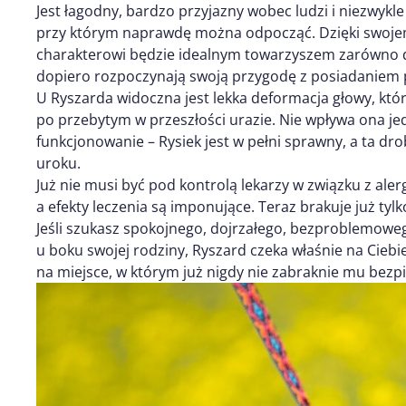
Jest łagodny, bardzo przyjazny wobec ludzi i niezwykle
przy którym naprawdę można odpocząć. Dzięki swoj
charakterowi będzie idealnym towarzyszem zarówno dla
dopiero rozpoczynają swoją przygodę z posiadaniem 
U Ryszarda widoczna jest lekka deformacja głowy, kt
po przebytym w przeszłości urazie. Nie wpływa ona je
funkcjonowanie – Rysiek jest w pełni sprawny, a ta d
uroku.
Już nie musi być pod kontrolą lekarzy w związku z aler
a efekty leczenia są imponujące. Teraz brakuje już ty
Jeśli szukasz spokojnego, dojrzałego, bezproblemoweg
u boku swojej rodziny, Ryszard czeka właśnie na Ciebie
na miejsce, w którym już nigdy nie zabraknie mu bezpie