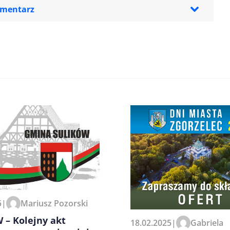
omentarz
zeglądarce podczas pisania
5
|
Mariusz Pozorski
 – Kolejny akt
18.02.2025
|
Gabriela