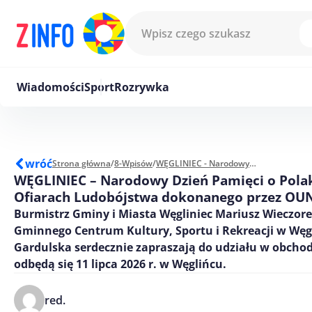
Przejdź do treści
Wiadomości
Sport
Rozrywka
wróć
Strona główna
/
8-Wpisów
/
WĘGLINIEC - Narodowy Dzień Pamięci o Polakach – Ofiarach Ludobójstwa dokonanego przez OUN i UPA
WĘGLINIEC – Narodowy Dzień Pamięci o Pola
Ofiarach Ludobójstwa dokonanego przez OUN
Burmistrz Gminy i Miasta Węgliniec Mariusz Wieczore
Gminnego Centrum Kultury, Sportu i Rekreacji w Węg
Gardulska serdecznie zapraszają do udziału w obchod
odbędą się 11 lipca 2026 r. w Węglińcu.
red.