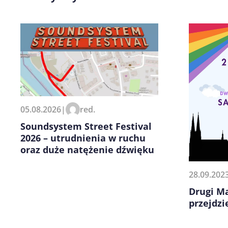
Zapamiętaj moje dane w tej pr
05.08.2026
|
red.
kolejnych komentarzy.
Soundsystem Street Festival
2026 – utrudnienia w ruchu
oraz duże natężenie dźwięku
28.09.202
Drugi M
przejdzi