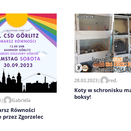
zeglądarce podczas pisania
28.03.2023
|
red.
Koty w schronisku m
boksy!
3
|
Gabriela
arsz Równości
e przez Zgorzelec