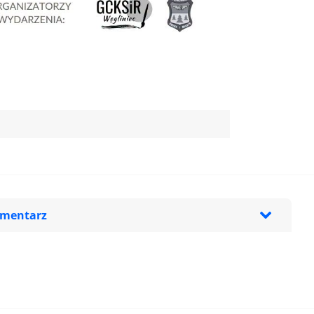
omentarz