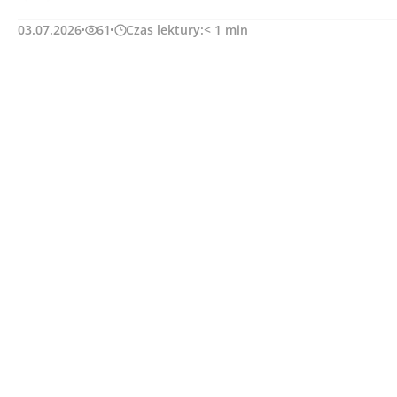
03.07.2026
61
Czas lektury:
< 1
min