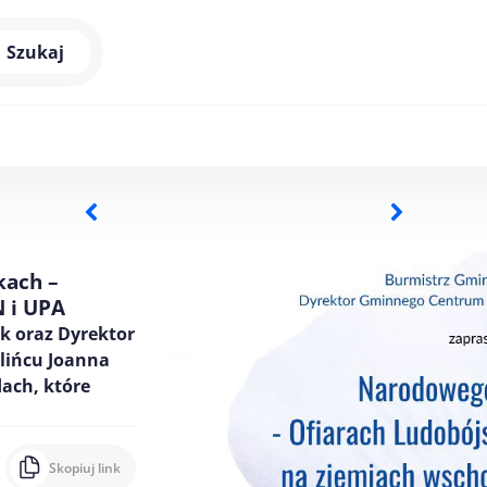
Szukaj
kach –
 i UPA
k oraz Dyrektor
lińcu Joanna
ach, które
Skopiuj link