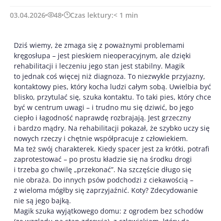
03.04.2026
48
Czas lektury:
< 1
min
Dziś wiemy, że zmaga się z poważnymi problemami
kręgosłupa – jest pieskiem nieoperacyjnym, ale dzięki
rehabilitacji i leczeniu jego stan jest stabilny. Magik
to jednak coś więcej niż diagnoza. To niezwykle przyjazny,
kontaktowy pies, który kocha ludzi całym sobą. Uwielbia być
blisko, przytulać się, szuka kontaktu. To taki pies, który chce
być w centrum uwagi – i trudno mu się dziwić, bo jego
ciepło i łagodność naprawdę rozbrajają. Jest grzeczny
i bardzo mądry. Na rehabilitacji pokazał, że szybko uczy się
nowych rzeczy i chętnie współpracuje z człowiekiem.
Ma też swój charakterek. Kiedy spacer jest za krótki, potrafi
zaprotestować – po prostu kładzie się na środku drogi
i trzeba go chwilę „przekonać”. Na szczęście długo się
nie obraża. Do innych psów podchodzi z ciekawością –
z wieloma mógłby się zaprzyjaźnić. Koty? Zdecydowanie
nie są jego bajką.
Magik szuka wyjątkowego domu: z ogrodem bez schodów