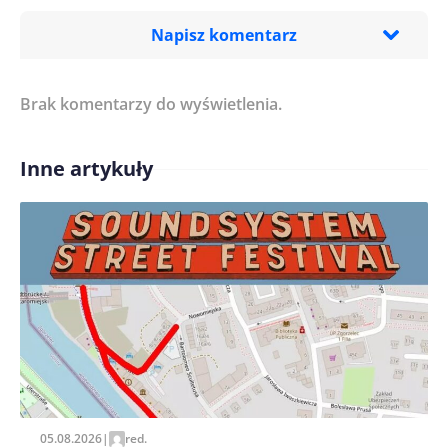
Napisz komentarz
Brak komentarzy do wyświetlenia.
Imię/ Nick*
Inne artykuły
Treść komentarza*
Zapamiętaj moje dane w tej przeglądarce podczas
pisania kolejnych komentarzy.
05.08.2026
|
red.