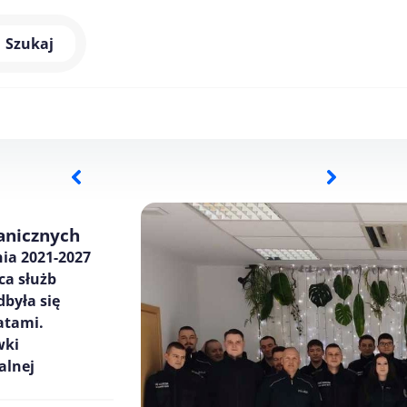
Szukaj
ranicznych
ia 2021-2027
ca służb
dbyła się
atami.
wki
alnej