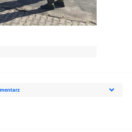
omentarz