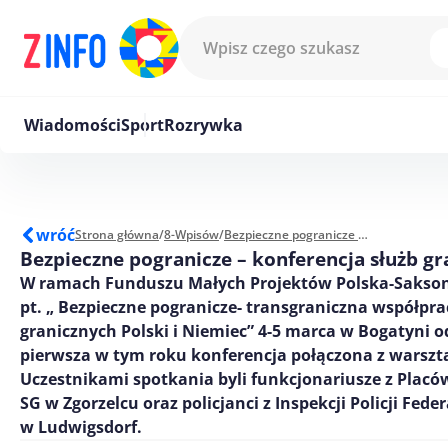
Przejdź do treści
Wiadomości
Sport
Rozrywka
wróć
Strona główna
/
8-Wpisów
/
Bezpieczne pogranicze - konferencja służb granicznych
Bezpieczne pogranicze – konferencja służb g
W ramach Funduszu Małych Projektów Polska-Sakson
pt. „ Bezpieczne pogranicze- transgraniczna współpra
granicznych Polski i Niemiec” 4-5 marca w Bogatyni o
pierwsza w tym roku konferencja połączona z warszt
Uczestnikami spotkania byli funkcjonariusze z Placó
SG w Zgorzelcu oraz policjanci z Inspekcji Policji Feder
w Ludwigsdorf.