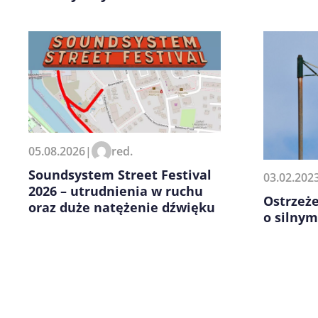
Zapamiętaj moje dane w tej pr
05.08.2026
|
red.
kolejnych komentarzy.
Soundsystem Street Festival
03.02.202
2026 – utrudnienia w ruchu
Ostrzeż
oraz duże natężenie dźwięku
o silnym