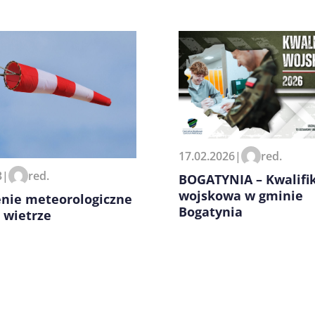
zeglądarce podczas pisania
17.02.2026
|
red.
3
|
red.
BOGATYNIA – Kwalifi
wojskowa w gminie
enie meteorologiczne
Bogatynia
 wietrze