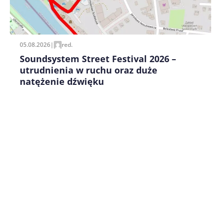
Zapamiętaj moje dane w tej przeglądarce podczas
pisania kolejnych komentarzy.
05.08.2026
|
red.
Soundsystem Street Festival 2026 –
utrudnienia w ruchu oraz duże
natężenie dźwięku