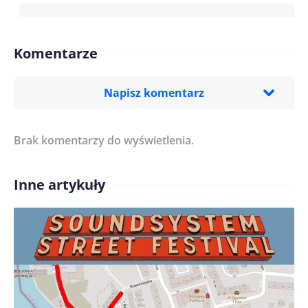
Komentarze
Napisz komentarz
Brak komentarzy do wyświetlenia.
Imię/ Nick*
Inne artykuły
Treść komentarza*