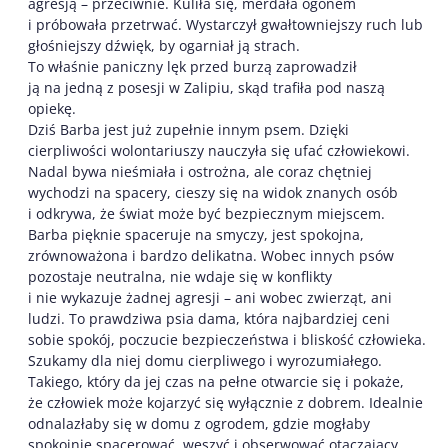
agresją – przeciwnie. Kuliła się, merdała ogonem
i próbowała przetrwać. Wystarczył gwałtowniejszy ruch lub
głośniejszy dźwięk, by ogarniał ją strach.
To właśnie paniczny lęk przed burzą zaprowadził
ją na jedną z posesji w Zalipiu, skąd trafiła pod naszą
opiekę.
Dziś Barba jest już zupełnie innym psem. Dzięki
cierpliwości wolontariuszy nauczyła się ufać człowiekowi.
Nadal bywa nieśmiała i ostrożna, ale coraz chętniej
wychodzi na spacery, cieszy się na widok znanych osób
i odkrywa, że świat może być bezpiecznym miejscem.
Barba pięknie spaceruje na smyczy, jest spokojna,
zrównoważona i bardzo delikatna. Wobec innych psów
pozostaje neutralna, nie wdaje się w konflikty
i nie wykazuje żadnej agresji – ani wobec zwierząt, ani
ludzi. To prawdziwa psia dama, która najbardziej ceni
sobie spokój, poczucie bezpieczeństwa i bliskość człowieka.
Szukamy dla niej domu cierpliwego i wyrozumiałego.
Takiego, który da jej czas na pełne otwarcie się i pokaże,
że człowiek może kojarzyć się wyłącznie z dobrem. Idealnie
odnalazłaby się w domu z ogrodem, gdzie mogłaby
spokojnie spacerować, węszyć i obserwować otaczający