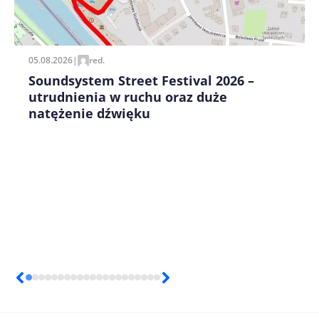
Zapamiętaj moje dane w tej przeglądarce podczas
pisania kolejnych komentarzy.
05.08.2026
|
red.
Soundsystem Street Festival 2026 –
utrudnienia w ruchu oraz duże
natężenie dźwięku