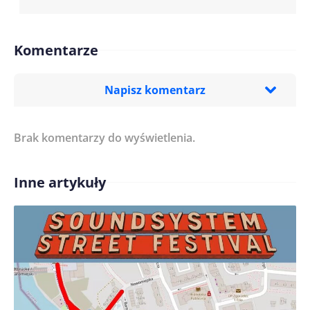
Komentarze
Napisz komentarz
Brak komentarzy do wyświetlenia.
Imię/ Nick*
Inne artykuły
Treść komentarza*