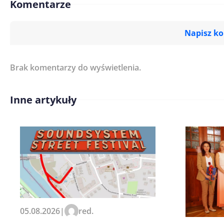
Komentarze
Napisz k
Brak komentarzy do wyświetlenia.
Imię/ Nick*
Inne artykuły
Treść komentarza*
Zapamiętaj moje dane w tej pr
05.08.2026
|
red.
kolejnych komentarzy.