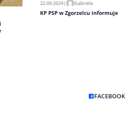
22.09.2024
|
Gabriela
KP PSP w Zgorzelcu informuje
i
e
FACEBOOK