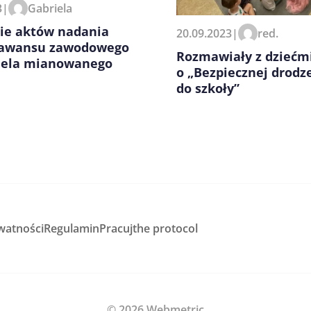
3
|
Gabriela
ie aktów nadania
20.09.2023
|
red.
 awansu zawodowego
Rozmawiały z dziećm
iela mianowanego
o „Bezpiecznej drodz
do szkoły”
watności
Regulamin
Pracuj
the protocol
© 2026 Webmetric