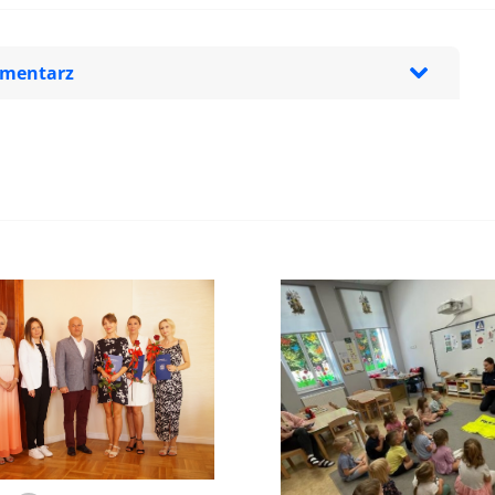
omentarz
zeglądarce podczas pisania