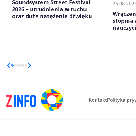
Soundsystem Street Festival
25.08.202
2026 – utrudnienia w ruchu
Wręczen
oraz duże natężenie dźwięku
stopnia
nauczyc
Kontakt
Polityka pry