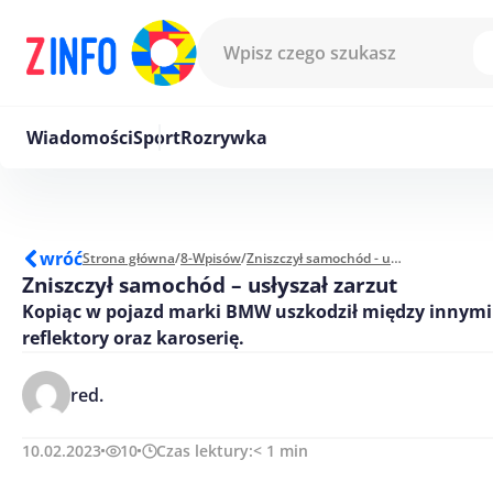
Przejdź do treści
Wiadomości
Sport
Rozrywka
wróć
Strona główna
/
8-Wpisów
/
Zniszczył samochód - usłyszał zarzut
Zniszczył samochód – usłyszał zarzut
Kopiąc w pojazd marki BMW uszkodził między innymi 
reflektory oraz karoserię.
red.
10.02.2023
10
Czas lektury:
< 1
min