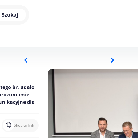
Szukaj
utego br. udało
porozumienie
nikacyjne dla
Skopiuj link