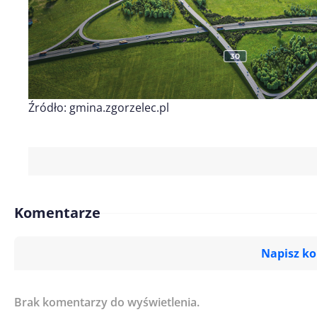
Źródło: gmina.zgorzelec.pl
Komentarze
Napisz k
Brak komentarzy do wyświetlenia.
Imię/ Nick*