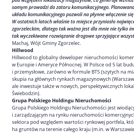
pod względem lokalizacji magazynów, co generuje wzmo
samym prowadzi do zatoru komunikacyjnego. Planowan
układu komunikacyjnego pozwoli na płynne włączenie się 
W ostatnich latach właśnie to miejsce przyniosło najwię
zgorzeleckim, dlatego tak ważna jest dla mnie nie tylko i
tak wyczekiwane rozwiązanie drogowe sprzyjające wszys
Machaj, Wójt Gminy Zgorzelec.
Hillwood
Hillwood to globalny deweloper nieruchomości komer
w Europie i Ameryce Północnej. W Polsce od 5 lat bud
i przemysłowe, zarówno w formule BTS (szytych na miar
skupia na głównych rynkach magazynowych (Warszawa,
ale inwestuje także w nowych, perspektywicznych loka
Świebodzin).
Grupa Polskiego Holdingu Nieruchomości
Grupa Polskiego Holdingu Nieruchomości jest wiodą
i zarządzającym na rynku nieruchomości komercyjnych 
sektora pod względem wartości rynkowej portfela, któr
ha gruntów na terenie całego kraju (m.in. w Warszawie