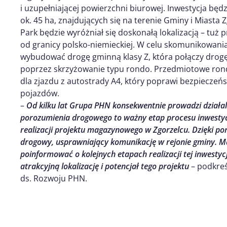
i uzupełniającej powierzchni biurowej. Inwestycja będ
ok. 45 ha, znajdujących się na terenie Gminy i Miasta 
Park będzie wyróżniał się doskonałą lokalizacją – tuż 
od granicy polsko-niemieckiej. W celu skomunikowania
wybudować drogę gminną klasy Z, która połączy drogę
poprzez skrzyżowanie typu rondo. Przedmiotowe rond
dla zjazdu z autostrady A4, który poprawi bezpieczeńs
pojazdów.
–
Od kilku lat Grupa PHN konsekwentnie prowadzi działal
porozumienia drogowego to ważny etap procesu inwestycy
realizacji projektu magazynowego w Zgorzelcu. Dzięki po
drogowy, usprawniający komunikację w rejonie gminy. Ma
poinformować o kolejnych etapach realizacji tej inwestycj
atrakcyjną lokalizację i potencjał tego projektu
– podkreś
ds. Rozwoju PHN.