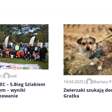
zeglądarce podczas pisania
3
|
red.
14.04.2025
|
Mariusz P
C – 5.Bieg Szlakiem
Zwierzaki szukają do
ym – wyniki
Grażka
mowanie