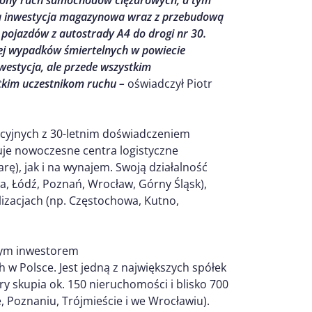
żony ruch samochodów ciężarowych, a tym
a inwestycja magazynowa wraz z przebudową
pojazdów z autostrady A4 do drogi nr 30.
cej wypadków śmiertelnych w powiecie
nwestycja, ale przede wszystkim
tkim uczestnikom ruchu –
oświadczył Piotr
cyjnych z 30-letnim doświadczeniem
uje nowoczesne centra logistyczne
ę), jak i na wynajem. Swoją działalność
 Łódź, Poznań, Wrocław, Górny Śląsk),
lizacjach (np. Częstochowa, Kutno,
cym inwestorem
w Polsce. Jest jedną z największych spółek
y skupia ok. 150 nieruchomości i blisko 700
, Poznaniu, Trójmieście i we Wrocławiu).