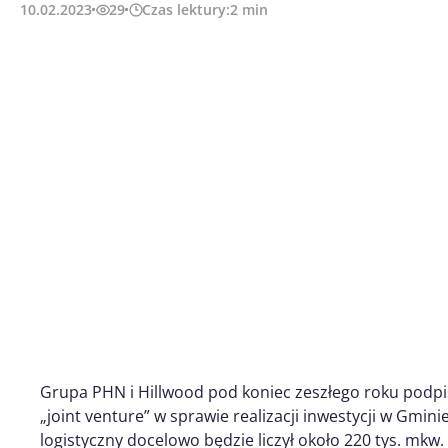
10.02.2023
29
Czas lektury:
2
min
Grupa PHN i Hillwood pod koniec zeszłego roku podp
„joint venture” w sprawie realizacji inwestycji w Gmi
logistyczny docelowo będzie liczył około 220 tys. m