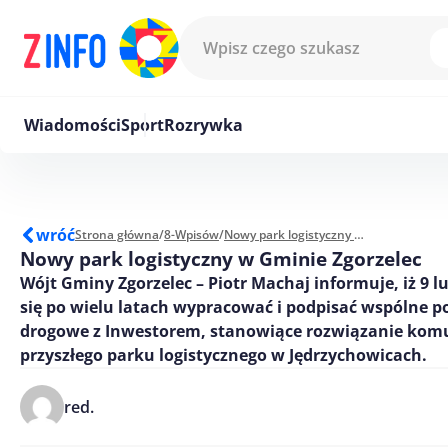
Przejdź do treści
Wiadomości
Sport
Rozrywka
wróć
Strona główna
/
8-Wpisów
/
Nowy park logistyczny w Gminie Zgorzelec
Nowy park logistyczny w Gminie Zgorzelec
Wójt Gminy Zgorzelec – Piotr Machaj informuje, iż 9 l
się po wielu latach wypracować i podpisać wspólne 
drogowe z Inwestorem, stanowiące rozwiązanie komu
przyszłego parku logistycznego w Jędrzychowicach.
red.