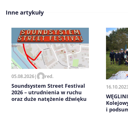
Inne artykuły
Treść komentarza*
Zapamiętaj moje dane w tej pr
05.08.2026
|
red.
kolejnych komentarzy.
Soundsystem Street Festival
16.10.202
2026 – utrudnienia w ruchu
WĘGLINIE
oraz duże natężenie dźwięku
Kolejow
i podsu