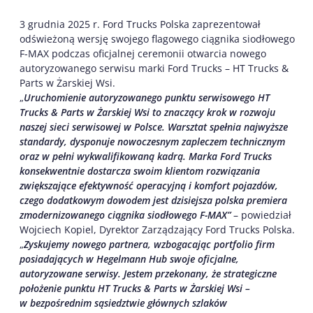
3 grudnia 2025 r. Ford Trucks Polska zaprezentował
odświeżoną wersję swojego flagowego ciągnika siodłowego
F-MAX podczas oficjalnej ceremonii otwarcia nowego
autoryzowanego serwisu marki Ford Trucks – HT Trucks &
Parts w Żarskiej Wsi.
„
Uruchomienie autoryzowanego punktu serwisowego HT
Trucks & Parts w Żarskiej Wsi to znaczący krok w rozwoju
naszej sieci serwisowej w Polsce. Warsztat spełnia najwyższe
standardy, dysponuje nowoczesnym zapleczem technicznym
oraz w pełni wykwalifikowaną kadrą. Marka Ford Trucks
konsekwentnie dostarcza swoim klientom rozwiązania
zwiększające efektywność operacyjną i komfort pojazdów,
czego dodatkowym dowodem jest dzisiejsza polska premiera
zmodernizowanego ciągnika siodłowego F-MAX”
– powiedział
Wojciech Kopiel, Dyrektor Zarządzający Ford Trucks Polska.
„
Zyskujemy nowego partnera, wzbogacając portfolio firm
posiadających w Hegelmann Hub swoje oficjalne,
autoryzowane serwisy. Jestem przekonany, że strategiczne
położenie punktu HT Trucks & Parts w Żarskiej Wsi –
w bezpośrednim sąsiedztwie głównych szlaków