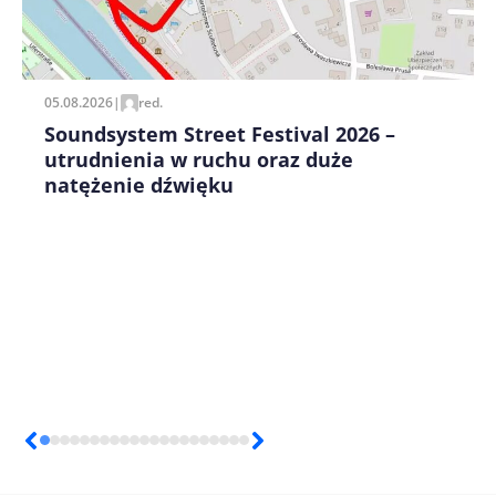
Zapamiętaj moje dane w tej przeglądarce podczas
pisania kolejnych komentarzy.
05.08.2026
|
red.
Soundsystem Street Festival 2026 –
utrudnienia w ruchu oraz duże
natężenie dźwięku