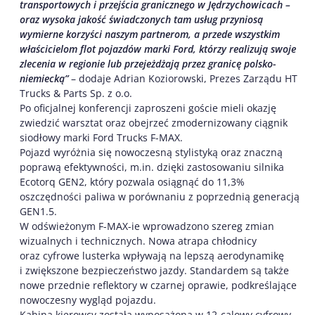
transportowych i przejścia granicznego w Jędrzychowicach –
oraz wysoka jakość świadczonych tam usług przyniosą
wymierne korzyści naszym partnerom, a przede wszystkim
właścicielom flot pojazdów marki Ford, którzy realizują swoje
zlecenia w regionie lub przejeżdżają przez granicę polsko-
niemiecką”
– dodaje Adrian Koziorowski, Prezes Zarządu HT
Trucks & Parts Sp. z o.o.
Po oficjalnej konferencji zaproszeni goście mieli okazję
zwiedzić warsztat oraz obejrzeć zmodernizowany ciągnik
siodłowy marki Ford Trucks F-MAX.
Pojazd wyróżnia się nowoczesną stylistyką oraz znaczną
poprawą efektywności, m.in. dzięki zastosowaniu silnika
Ecotorq GEN2, który pozwala osiągnąć do 11,3%
oszczędności paliwa w porównaniu z poprzednią generacją
GEN1.5.
W odświeżonym F-MAX-ie wprowadzono szereg zmian
wizualnych i technicznych. Nowa atrapa chłodnicy
oraz cyfrowe lusterka wpływają na lepszą aerodynamikę
i zwiększone bezpieczeństwo jazdy. Standardem są także
nowe przednie reflektory w czarnej oprawie, podkreślające
nowoczesny wygląd pojazdu.
Kabina kierowcy została wyposażona w 12-calowy cyfrowy