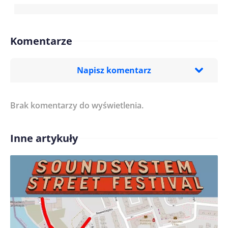
Komentarze
Napisz komentarz
Brak komentarzy do wyświetlenia.
Imię/ Nick*
Inne artykuły
Treść komentarza*