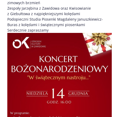
zimowych brzmień
Zespoły Jarzębina z Zawidowa oraz Kwisowianie
z Giebułtowa z najpiękniejszymi kolędami
Podopieczni Studia Piosenki Magdaleny Januszkiewicz-
Buras z kolędami i świątecznymi piosenkami
Serdecznie zapraszamy