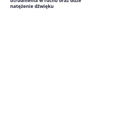
utrudnienia w ruchu oraz duże
natężenie dźwięku