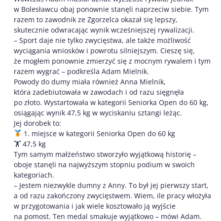
w Bolesławcu obaj ponownie stanęli naprzeciw siebie. Tym
razem to zawodnik ze Zgorzelca okazał się lepszy,
skutecznie odwracając wynik wcześniejszej rywalizacji.
– Sport daje nie tylko zwycięstwa, ale także możliwość
wyciągania wniosków i powrotu silniejszym. Cieszę się,
że mogłem ponownie zmierzyć się z mocnym rywalem i tym
razem wygrać – podkreśla Adam Mielnik.
Powody do dumy miała również Anna Mielnik,
która zadebiutowała w zawodach i od razu sięgnęła
po złoto. Wystartowała w kategorii Seniorka Open do 60 kg,
osiągając wynik 47,5 kg w wyciskaniu sztangi leżąc.
Jej dorobek to:
1. miejsce w kategorii Seniorka Open do 60 kg
🏋️ 47,5 kg
Tym samym małżeństwo stworzyło wyjątkową historię –
oboje stanęli na najwyższym stopniu podium w swoich
kategoriach.
– Jestem niezwykle dumny z Anny. To był jej pierwszy start,
a od razu zakończony zwycięstwem. Wiem, ile pracy włożyła
w przygotowania i jak wiele kosztowało ją wyjście
na pomost. Ten medal smakuje wyjątkowo – mówi Adam.