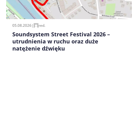
Zapamiętaj moje dane w tej przeglądarce podczas
pisania kolejnych komentarzy.
05.08.2026
|
red.
Soundsystem Street Festival 2026 –
utrudnienia w ruchu oraz duże
natężenie dźwięku