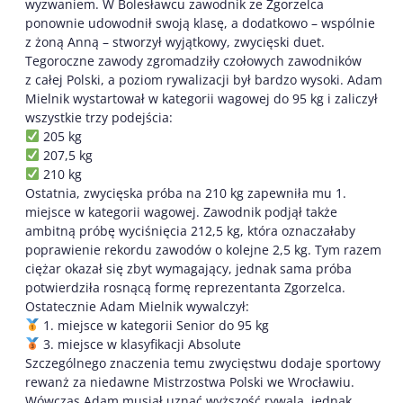
wyzwaniem. W Bolesławcu zawodnik ze Zgorzelca
ponownie udowodnił swoją klasę, a dodatkowo – wspólnie
z żoną Anną – stworzył wyjątkowy, zwycięski duet.
Tegoroczne zawody zgromadziły czołowych zawodników
z całej Polski, a poziom rywalizacji był bardzo wysoki. Adam
Mielnik wystartował w kategorii wagowej do 95 kg i zaliczył
wszystkie trzy podejścia:
205 kg
207,5 kg
210 kg
Ostatnia, zwycięska próba na 210 kg zapewniła mu 1.
miejsce w kategorii wagowej. Zawodnik podjął także
ambitną próbę wyciśnięcia 212,5 kg, która oznaczałaby
poprawienie rekordu zawodów o kolejne 2,5 kg. Tym razem
ciężar okazał się zbyt wymagający, jednak sama próba
potwierdziła rosnącą formę reprezentanta Zgorzelca.
Ostatecznie Adam Mielnik wywalczył:
1. miejsce w kategorii Senior do 95 kg
3. miejsce w klasyfikacji Absolute
Szczególnego znaczenia temu zwycięstwu dodaje sportowy
rewanż za niedawne Mistrzostwa Polski we Wrocławiu.
Wówczas Adam musiał uznać wyższość rywala, jednak