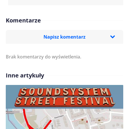
Komentarze
Napisz komentarz
Brak komentarzy do wyświetlenia.
Imię/ Nick*
Inne artykuły
Treść komentarza*