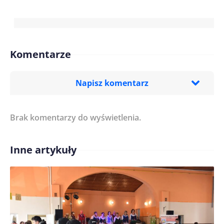
Komentarze
Napisz komentarz
Brak komentarzy do wyświetlenia.
Imię/ Nick*
Inne artykuły
Treść komentarza*