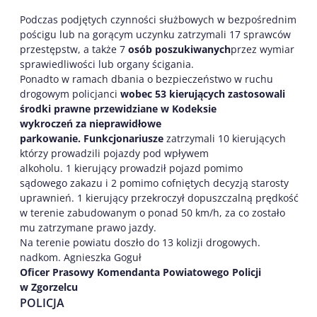
Podczas podjętych czynności służbowych w bezpośrednim
pościgu lub na gorącym uczynku zatrzymali 17 sprawców
przestępstw, a także 7
os
ób
poszukiwan
ych
przez wymiar
sprawiedliwości lub organy ścigania.
Ponadto w ramach dbania o bezpieczeństwo w ruchu
drogowym policjanci
wobec
53
kierujących zastosowali
środki
prawne
przewidziane w Kodeksie
wykroczeń
za nieprawidłowe
parkowanie.
Funkcjonariusze
zatrzymali 10 kierujących
którzy prowadzili pojazdy pod wpływem
alkoholu. 1 kierujący prowadził pojazd pomimo
sądowego zakazu i 2 pomimo cofniętych decyzją starosty
uprawnień. 1 kierujący przekroczył dopuszczalną prędkość
w terenie zabudowanym o ponad 50 km/h, za co zostało
mu zatrzymane prawo jazdy.
Na terenie powiatu doszło do 13 kolizji drogowych.
nadkom. Agnieszka Goguł
Oficer Prasowy Komendanta Powiatowego Policji
w Zgorzelcu
POLICJA