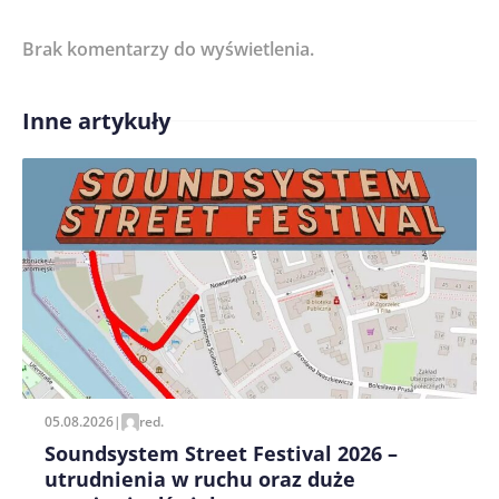
Brak komentarzy do wyświetlenia.
Imię/ Nick*
Inne artykuły
Treść komentarza*
Zapamiętaj moje dane w tej przeglądarce podczas
pisania kolejnych komentarzy.
05.08.2026
|
red.
Soundsystem Street Festival 2026 –
utrudnienia w ruchu oraz duże