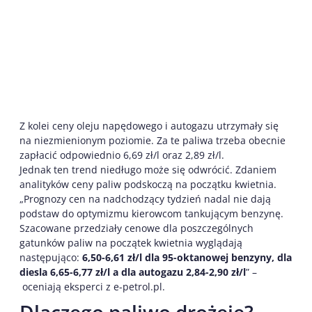
Z kolei ceny oleju napędowego i autogazu utrzymały się
na niezmienionym poziomie. Za te paliwa trzeba obecnie
zapłacić odpowiednio 6,69 zł/l oraz 2,89 zł/l.
Jednak ten trend niedługo może się odwrócić. Zdaniem
analityków ceny paliw podskoczą na początku kwietnia.
„Prognozy cen na nadchodzący tydzień nadal nie dają
podstaw do optymizmu kierowcom tankującym benzynę.
Szacowane przedziały cenowe dla poszczególnych
gatunków paliw na początek kwietnia wyglądają
następująco:
6,50-6,61 zł/l dla 95-oktanowej benzyny, dla
diesla 6,65-6,77 zł/l a dla autogazu 2,84-2,90 zł/l
” –
oceniają eksperci z e-petrol.pl.
Dlaczego paliwo drożeje?