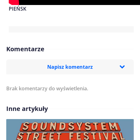
PIEŃSK
Komentarze
Napisz komentarz
Brak komentarzy do wyświetlenia.
Imię/ Nick*
Inne artykuły
Treść komentarza*