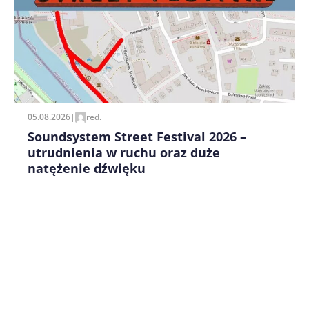
Zapamiętaj moje dane w tej przeglądarce podczas
pisania kolejnych komentarzy.
05.08.2026
|
red.
Soundsystem Street Festival 2026 –
utrudnienia w ruchu oraz duże
natężenie dźwięku