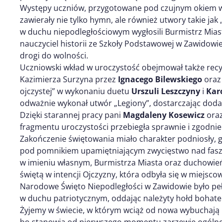
Występy uczniów, przygotowane pod czujnym okiem w
zawierały nie tylko hymn, ale również utwory takie jak
w duchu niepodległościowym wygłosili Burmistrz Mias
nauczyciel historii ze Szkoły Podstawowej w Zawidowie,
drogi do wolności.
Uczniowski wkład w uroczystość obejmował także recy
Kazimierza Surzyna przez
Ignacego Bilewskiego
oraz 
ojczystej” w wykonaniu duetu
Urszuli Leszczyny
i
Kar
odważnie wykonał utwór „Legiony”, dostarczając doda
Dzięki starannej pracy pani
Magdaleny Kosewicz
ora
fragmentu uroczystości przebiegła sprawnie i zgodnie
Zakończenie świętowania miało charakter podniosły, gd
pod pomnikiem upamiętniającym zwycięstwo nad fasz
w imieniu własnym, Burmistrza Miasta oraz duchowie
świętą w intencji Ojczyzny, która odbyła się w miejsco
Narodowe Święto Niepodległości w Zawidowie było pełne
w duchu patriotycznym, oddając należyty hołd bohater
Żyjemy w świecie, w którym wciąż od nowa wybuchają p
bo stanowią od pierwszego momentu zarzewie ogóln