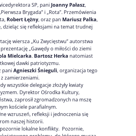
icedyrektora SP, pani
Joanny Pałasz
,
 „Pierwsza Brygada” i „Rota”. Przemówienia
ta,
Robert Łężny
, oraz pan
Mariusz Palka
,
 dzieląc się refleksjami na temat trudnej
tację wiersza „Ku Zwycięstwu” autorstwa
prezentację „Gawędy o miłości do ziemi
ola Mielcarka
.
Bartosz Herka
natomiast
tkowej dawki patriotyzmu.
z pani
Agnieszki Śnieguli
, organizacja tego
 z zamierzeniami.
y wszystkie delegacje złożyły kwiaty
yzmem. Dyrektor Ośrodka Kultury,
ństwa, zaprosił zgromadzonych na mszę
wym kościele parafialnym.
 wzruszeń, refleksji i jednoczenia się
om naszej historii.
ozornie lokalne konflikty. Pozornie,
oświatowego problemu, do którego muszą