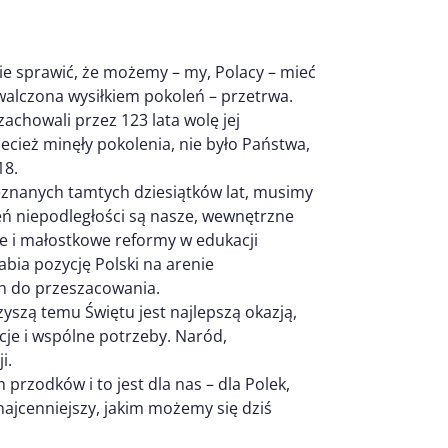
nie sprawić, że możemy – my, Polacy – mieć
ywalczona wysiłkiem pokoleń – przetrwa.
zachowali przez 123 lata wolę jej
ecież minęły pokolenia, nie było Państwa,
18.
eznanych tamtych dziesiątków lat, musimy
eń niepodległości są nasze, wewnętrzne
e i małostkowe reformy w edukacji
łabia pozycję Polski na arenie
h do przeszacowania.
rzyszą temu Świętu jest najlepszą okazją,
ncje i wspólne potrzeby. Naród,
i.
rzodków i to jest dla nas – dla Polek,
najcenniejszy, jakim możemy się dziś