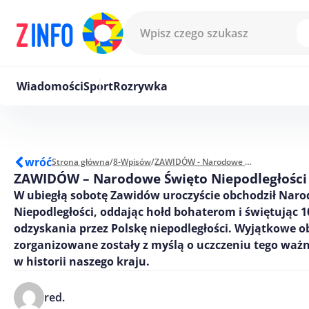
Przejdź do treści
Wiadomości
Sport
Rozrywka
wróć
Strona główna
/
8-Wpisów
/
ZAWIDÓW - Narodowe Święto Niepodległości 2023
ZAWIDÓW – Narodowe Święto Niepodległości
W ubiegłą sobotę Zawidów uroczyście obchodził Nar
Niepodległości, oddając hołd bohaterom i świętując 1
odzyskania przez Polskę niepodległości. Wyjątkowe 
zorganizowane zostały z myślą o uczczeniu tego w
w historii naszego kraju.
red.