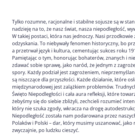
Tylko rozumne, racjonalne i stabilne sojusze są w sta
nadzieję na to, że nasz świat, nasza niepodległość, w
W takiej postaci, która nas jednoczy. Nasi przodkowie 
odzyskania. To niebywały fenomen historyczny, bo prz
a przetrwał język i kultura, cementując sukces roku 19
Pamiętając o tym, honorując bohaterów, znanych i ni
zdawać sobie sprawę, jako naród, że jednym z zagroż
spory. Każdy podział jest zagrożeniem, nieprzemyślan
są niszczące dla przyszłości. Każde działanie, które os
międzynarodowej jest zalążkiem problemów. Trudnyc
Święto Niepodległości i cała aura refleksji, które towa
żebyśmy się do siebie zbliżyli, zechcieli rozumieć inte
który nie szuka zgody, wkracza na drogę autodestrukcj
Niepodległość została nam podarowana przez naszych p
Polaków i Polski – dar, który musimy uszanować, jako 
zwyczajnie, po ludzku cieszyć.