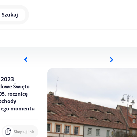
Szukaj
 2023
odowe Święto
05. rocznicę
obchody
ażnego momentu
Skopiuj link