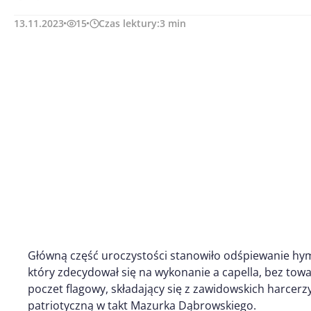
13.11.2023
15
Czas lektury:
3
min
Główną część uroczystości stanowiło odśpiewanie hy
który zdecydował się na wykonanie a capella, bez tow
poczet flagowy, składający się z zawidowskich harcer
patriotyczną w takt Mazurka Dąbrowskiego.