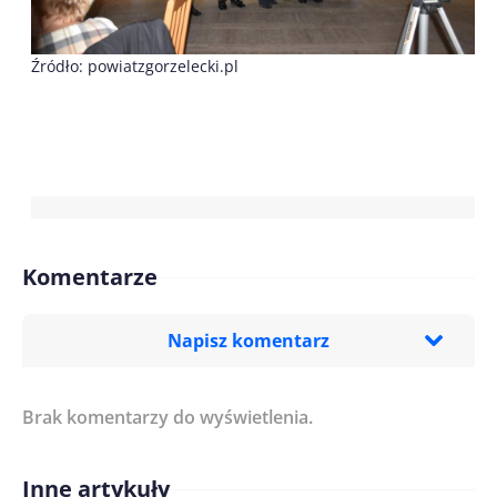
Źródło: powiatzgorzelecki.pl
Komentarze
Napisz komentarz
Brak komentarzy do wyświetlenia.
Imię/ Nick*
Inne artykuły
Treść komentarza*