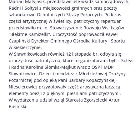
Marian Matyjasik, przedstawiciele władz samorządowych,
Radni i Sołtysi z miejscowości gminnych oraz poczty
sztandarowe Ochotniczych Straży Pożarnych. Podczas
części artystycznej w świetlicy, patriotyczny repertuar
przedstawiło m. in. Stowarzyszenie Rozwoju Wsi Łagów
“Błękitne Kamizelki”. Uroczystość poprowadził Paweł
Czapliński Dyrektor Gminnego Ośrodka Kultury i Sportu
w Siekierczynie.
W Sławnikowicach również 12 listopada br. odbyła się
uroczystość patriotyczna, której organizatorami byli – Sołtys
i Radna Karolina Słomka-Majkut wraz z OSP i MDP
Sławnikowice. Dzieci i młodzież z Młodzieżowej Drużyny
Pożarniczej pod opieką Pani Barbary Kopaczyńskiej-
Nieścierowicz przygotowały część artystyczną łączącą
elementy poezji z pięknymi pieśniami patriotycznymi.
W wydarzeniu udział wziął Starosta Zgorzelecki Artur
Bieliński.