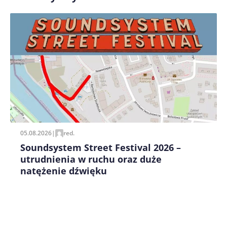
Zapamiętaj moje dane w tej przeglądarce podczas
pisania kolejnych komentarzy.
05.08.2026
|
red.
Soundsystem Street Festival 2026 –
utrudnienia w ruchu oraz duże
natężenie dźwięku