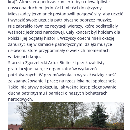
kraj”. Atmosfera podczas koncertu była niewątpliwie
nasycona duchem jedności i miłości do ojczyzny.
Mieszkańcy Jerzmanek postanowili połączyć siły, aby uczcić
i wyrazić swoje uczucia patriotyczne poprzez muzykę.
Nie zabrakło również recytacji wierszy, które podkreślały
ważność jedności narodowej. Cały koncert był hołdem dla
Polski i jej bogatej historii. Wszyscy obecni mieli okazję
zanurzyć się w klimacie patriotycznym, dzięki muzyce
i słowom, które przypominały o wielkich momentach
w dziejach kraju.
Starosta Zgorzelecki Artur Bieliński przekazał listy
gratulacyjne na ręce organizatorów wydarzeń
patriotycznych. W przemówieniach wyraził wdzięczność
za zaangażowanie i pracę na rzecz lokalnej społeczności.
Takie inicjatywy pokazują, jak ważne jest pielęgnowanie
ducha patriotyzmu i pamięci o naszych bohaterach
narodowych.