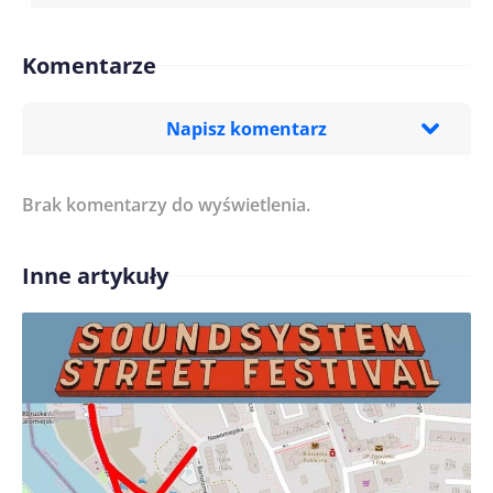
Komentarze
Napisz komentarz
Brak komentarzy do wyświetlenia.
Imię/ Nick*
Inne artykuły
Treść komentarza*
Zapamiętaj moje dane w tej przeglądarce podczas