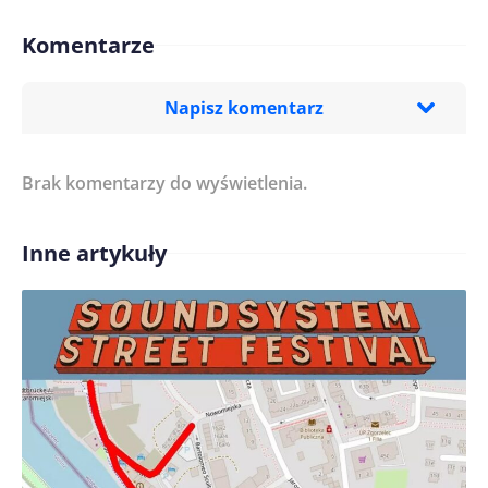
Komentarze
Napisz komentarz
Brak komentarzy do wyświetlenia.
Imię/ Nick*
Inne artykuły
Treść komentarza*
Zapamiętaj moje dane w tej przeglądarce podczas
pisania kolejnych komentarzy.