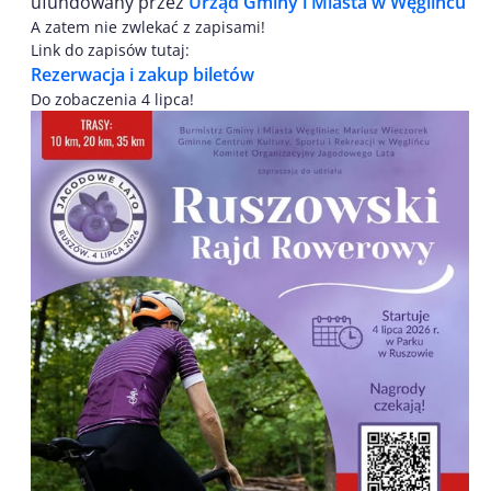
ufundowany przez
Urząd Gminy i Miasta w Węglińcu
A zatem nie zwlekać z zapisami!
Link do zapisów tutaj:
Rezerwacja i zakup biletów
Do zobaczenia 4 lipca!