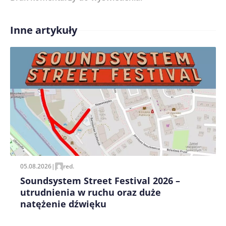
Inne artykuły
Treść komentarza*
Zapamiętaj moje dane w tej przeglądarce podczas
pisania kolejnych komentarzy.
05.08.2026
|
red.
Soundsystem Street Festival 2026 –
utrudnienia w ruchu oraz duże
natężenie dźwięku