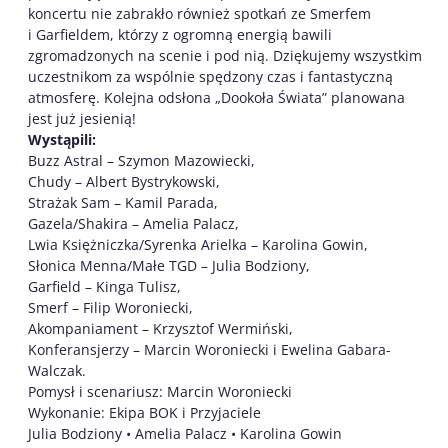
koncertu nie zabrakło również spotkań ze Smerfem
i Garfieldem, którzy z ogromną energią bawili
zgromadzonych na scenie i pod nią. Dziękujemy wszystkim
uczestnikom za wspólnie spędzony czas i fantastyczną
atmosferę. Kolejna odsłona „Dookoła Świata” planowana
jest już jesienią!
Wystąpili:
Buzz Astral – Szymon Mazowiecki,
Chudy – Albert Bystrykowski,
Strażak Sam – Kamil Parada,
Gazela/Shakira – Amelia Palacz,
Lwia Księżniczka/Syrenka Arielka – Karolina Gowin,
Słonica Menna/Małe TGD – Julia Bodziony,
Garfield – Kinga Tulisz,
Smerf – Filip Woroniecki,
Akompaniament – Krzysztof Wermiński,
Konferansjerzy – Marcin Woroniecki i Ewelina Gabara-
Walczak.
Pomysł i scenariusz: Marcin Woroniecki
Wykonanie: Ekipa BOK i Przyjaciele
Julia Bodziony • Amelia Palacz • Karolina Gowin