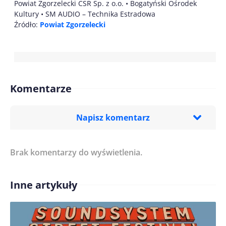
Powiat Zgorzelecki CSR Sp. z o.o. • Bogatyński Ośrodek
Kultury • SM AUDIO – Technika Estradowa
Źródło:
Powiat Zgorzelecki
Komentarze
Napisz komentarz
Brak komentarzy do wyświetlenia.
Imię/ Nick*
Inne artykuły
Treść komentarza*