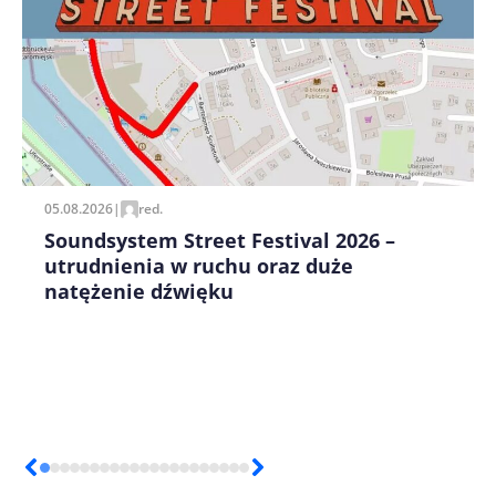
Zapamiętaj moje dane w tej przeglądarce podczas
pisania kolejnych komentarzy.
05.08.2026
|
red.
Soundsystem Street Festival 2026 –
utrudnienia w ruchu oraz duże
natężenie dźwięku