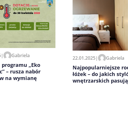
zeglądarce podczas pisania
5
|
Gabriela
22.01.2025
|
Gabriela
a programu „Eko
Najpopularniejsze ro
c” – rusza nabór
łóżek – do jakich sty
w na wymianę
wnętrzarskich pasują