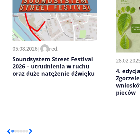
Zapamiętaj moje dane w tej pr
05.08.2026
|
red.
kolejnych komentarzy.
Soundsystem Street Festival
28.02.202
2026 – utrudnienia w ruchu
4. edycj
oraz duże natężenie dźwięku
Zgorzele
wnioskó
pieców