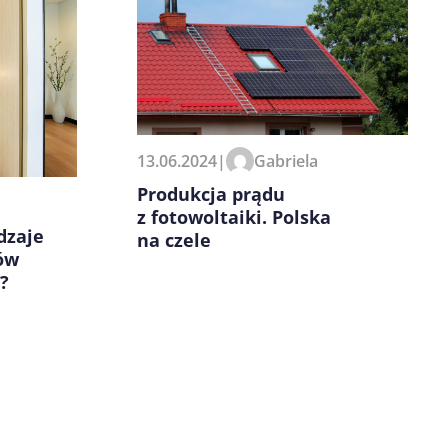
13.06.2024
|
Gabriela
Produkcja prądu
z fotowoltaiki. Polska
dzaje
na czele
lów
?