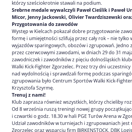
którzy sześciokrotnie stawali na podium.
Srebrne medale wywalczyli Paweł Cieślik i Paweł U
Micor, Jenny Jackowski, Olivier Twardziszewski or
Przygotowania do zawodów
Występ w Kielcach pokazał dobre przygotowanie zawod
formę i umiejętności szlifują przez cały rok – nie tylko
wyjazdów sparingowych, obozów i zgrupowań. Jedno z
przez czerwcowymi zawodami, w dniach 29 do 31 maja 
zawodniczek i zawodników z pięciu dolnośląskich kl
Walki Kick-Fighter Zgorzelec. Przez trzy dni uczestnicy
nad wydolnością i sprawdzali formę podczas sparin
zgrupowania było Centrum Sportów Walki Kick-Fighte
Krzysztofa Szyrmę.
Trenuj z nami!
Klub zaprasza również wszystkich, którzy chcieliby r
Od 8 września ruszą treningi nowej grupy początkujące
i czwartki o godz. 18.30 w hali PGE Turów Arena w Zgo
Udział zawodników w turniejach i zgrupowaniach jest m
Zgorzelec oraz wsparciu firm BIRKENSTOCK, DBK Logis