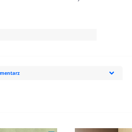
omentarz