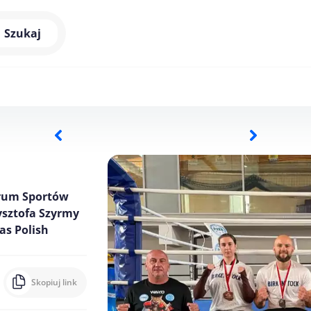
Szukaj
trum Sportów
zysztofa Szyrmy
as Polish
Skopiuj link