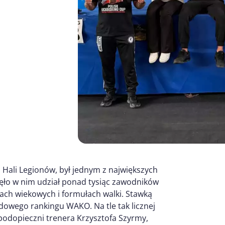
j Hali Legionów, był jednym z największych
ęło w nim udział ponad tysiąc zawodników
iach wiekowych i formułach walki. Stawką
odowego rankingu WAKO. Na tle tak licznej
 podopieczni trenera Krzysztofa Szyrmy,