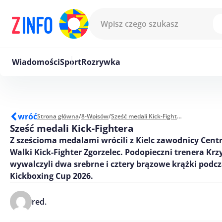
Przejdź do treści
Wiadomości
Sport
Rozrywka
wróć
Strona główna
/
8-Wpisów
/
Sześć medali Kick-Fightera
Sześć medali Kick-Fightera
Z sześcioma medalami wrócili z Kielc zawodnicy Cen
Walki Kick-Fighter Zgorzelec. Podopieczni trenera Kr
wywalczyli dwa srebrne i cztery brązowe krążki podcz
Kickboxing Cup 2026.
red.